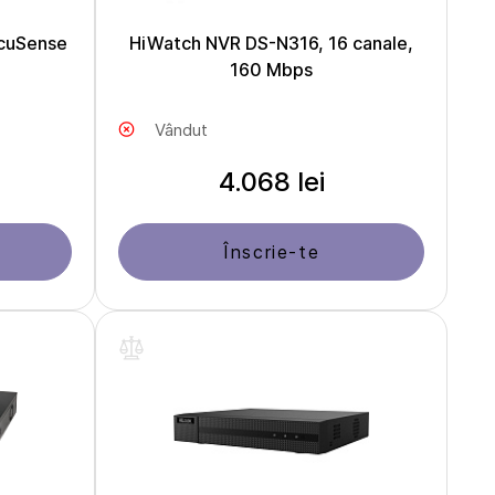
cuSense
HiWatch NVR DS-N316, 16 canale,
160 Mbps
Vândut
4.068 lei
Înscrie-te