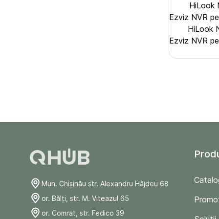
HiLook 
Ezviz NVR pe
HiLook 
Ezviz NVR pe
Prod
Catalo
Mun. Chişinău str. Alexandru Hâjdeu 68
or. Bălți, str. M. Viteazul 65
Promoț
or. Comrat, str. Fedico 39