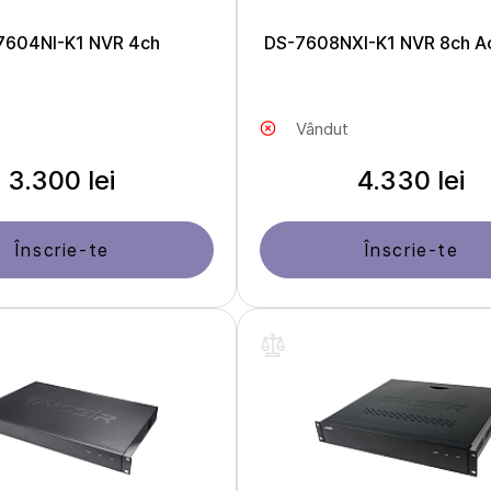
7604NI-K1 NVR 4ch
DS-7608NXI-K1 NVR 8ch A
Vândut
3.300 lei
4.330 lei
Înscrie-te
Înscrie-te