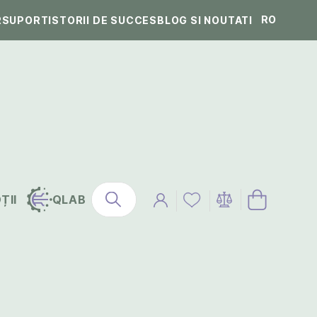
RO
R
SUPORT
ISTORII DE SUCCES
BLOG SI NOUTATI
ȚII
QLAB