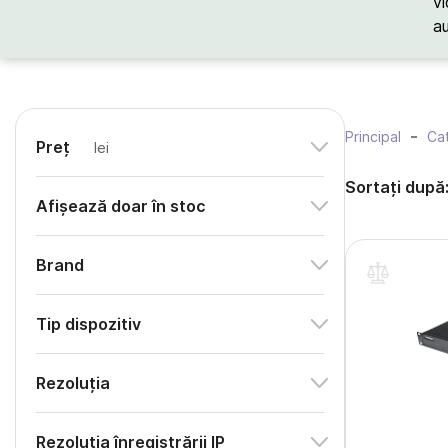
vi
a
Principal
Cat
Preț
lei
Sortați după
Afișează doar în stoc
Brand
Tip dispozitiv
Rezoluția
Rezoluția înregistrării IP