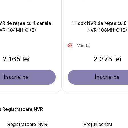
VR de rețea cu 4 canale
Hilook NVR de rețea cu 8
VR-104MH-C (E)
NVR-108MH-C (E)
Vândut
2.165 lei
2.375 lei
Înscrie-te
Înscrie-te
u Registratoare NVR
Registratoare NVR
Prețuri pentru