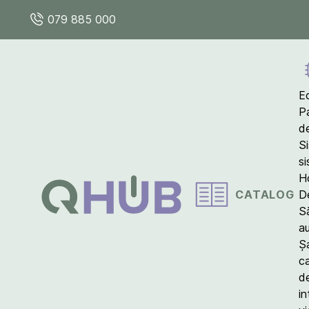
079 885 000
E
P
d
S
s
Ho
CATALOG
D
S
a
Ș
c
d
in