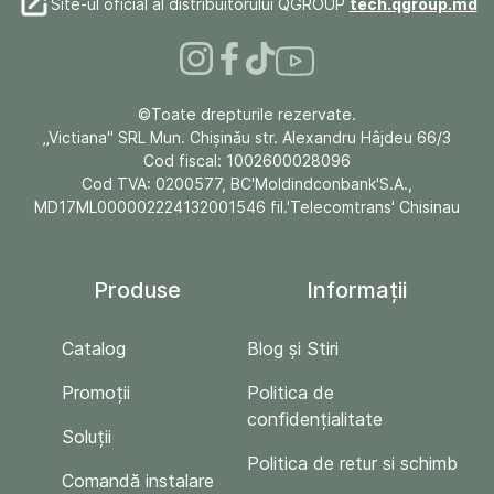
Site-ul oficial al distribuitorului QGROUP
tech.qgroup.md
©Toate drepturile rezervate.
„Victiana" SRL Mun. Chişinău str. Alexandru Hâjdeu 66/3
Cod fiscal: 1002600028096
Cod TVA: 0200577, BC'Moldindconbank'S.A.,
MD17ML000002224132001546 fil.'Telecomtrans' Chisinau
Produse
Informații
Catalog
Blog și Stiri
Promoții
Politica de
confidențialitate
Soluții
Politica de retur si schimb
Comandă instalare