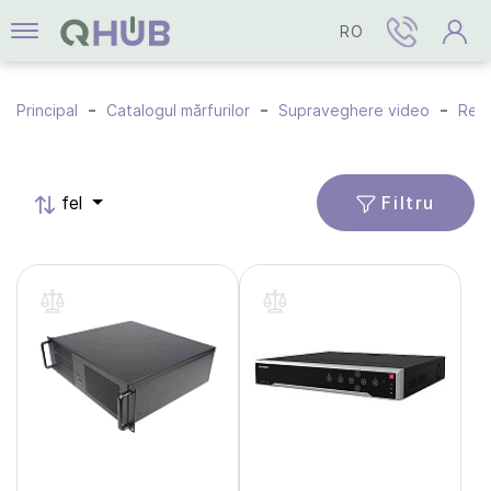
RO
Principal
Catalogul mărfurilor
Supraveghere video
Regi
Filtru
fel