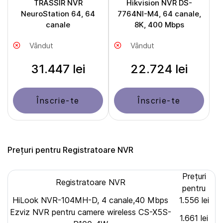
TRASSIR NVR
Hikvision NVR DS-
NeuroStation 64, 64
7764NI-M4, 64 canale,
canale
8K, 400 Mbps
Vândut
Vândut
31.447 lei
22.724 lei
Înscrie-te
Înscrie-te
Prețuri pentru Registratoare NVR
Prețuri
Registratoare NVR
pentru
HiLook NVR-104MH-D, 4 canale,40 Mbps
1.556 lei
Ezviz NVR pentru camere wireless CS-X5S-
1.661 lei