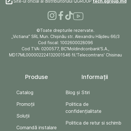
Site-ul oficial al distribuitorului QGROUP
tech.qgroup.md
©Toate drepturile rezervate.
„Victiana" SRL Mun. Chişinău str. Alexandru Hâjdeu 66/3
Cod fiscal: 1002600028096
Cod TVA: 0200577, BC'Moldindconbank'S.A.,
MD17ML000002224132001546 fil.'Telecomtrans' Chisinau
Produse
Informații
Catalog
Blog și Stiri
Promoții
Politica de
confidențialitate
Soluții
Politica de retur si schimb
Comandă instalare