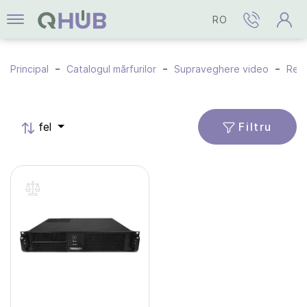
RO
Principal
Catalogul mărfurilor
Supraveghere video
Regi
Filtru
fel