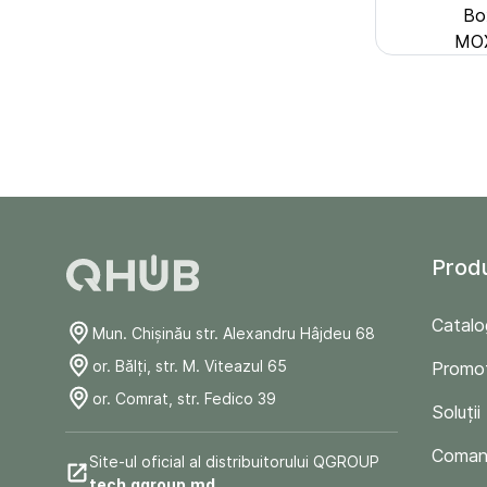
Bo
MOX
Prod
Catalo
Mun. Chişinău str. Alexandru Hâjdeu 68
or. Bălți, str. M. Viteazul 65
Promoț
or. Comrat, str. Fedico 39
Soluții
Comand
Site-ul oficial al distribuitorului QGROUP
tech.qgroup.md