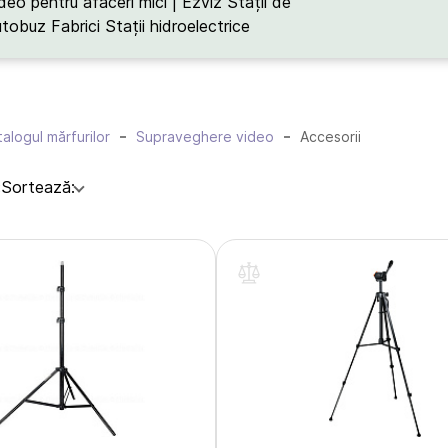
deo pentru afaceri mici | Ezviz
Stații de
utobuz
Fabrici
Stații hidroelectrice
alogul mărfurilor
Supraveghere video
Accesorii
:
Sortează: