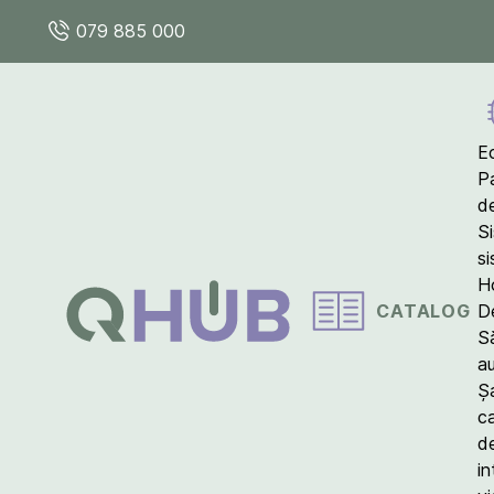
079 885 000
E
P
d
S
s
Ho
CATALOG
D
S
a
Ș
c
d
in