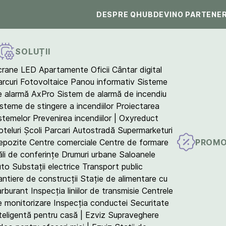
DESPRE QHUB
DEVINO PARTENE
SOLUȚII
crane LED
Apartamente
Oficii
Cântar digital
arcuri Fotovoltaice
Panou informativ
Sisteme
e alarmă AxPro
Sistem de alarmă de incendiu
isteme de stingere a incendiilor
Proiectarea
istemelor
Prevenirea incendiilor | Oxyreduct
teluri
Școli
Parcari
Autostradă
Supermarketuri
PROMO
epozite
Centre comerciale
Centre de formare
ăli de conferințe
Drumuri urbane
Saloanele
uto
Substații electrice
Transport public
antiere de construcții
Stație de alimentare cu
arburant
Inspecția liniilor de transmisie
Centrele
e monitorizare
Inspecția conductei
Securitate
teligentă pentru casă | Ezviz
Supraveghere