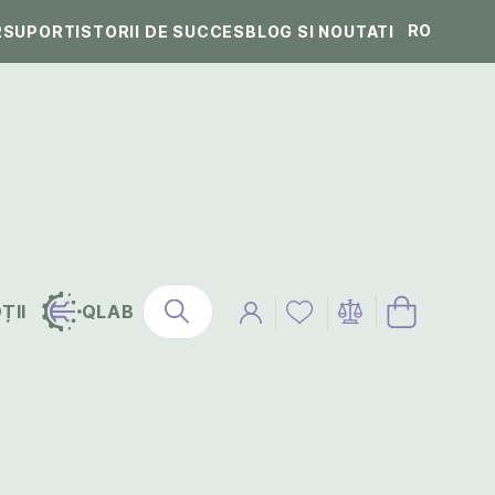
RO
R
SUPORT
ISTORII DE SUCCES
BLOG SI NOUTATI
ȚII
QLAB