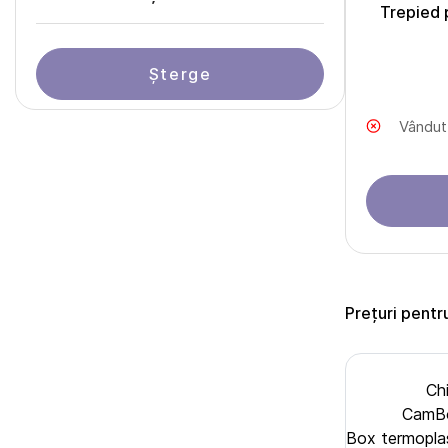
Trepied
Șterge
Vândut
Prețuri pentr
Ch
CamBo
Box termopl