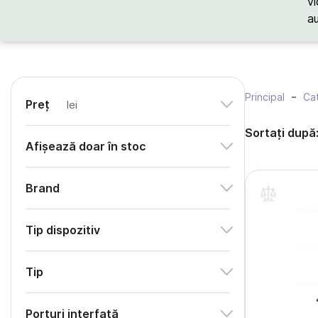
vi
a
Principal
Cat
Preț
lei
Sortați după
Afișează doar în stoc
Brand
Tip dispozitiv
Tip
Porturi interfață