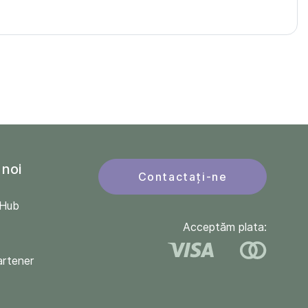
 noi
Contactați-ne
QHub
Acceptăm plata:
artener