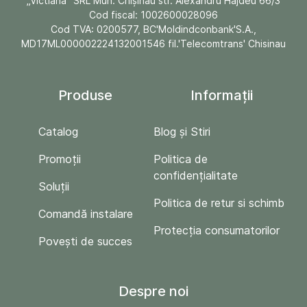
„Victiana" SRL Mun. Chişinău str. Alexandru Hâjdeu 66/3
Cod fiscal: 1002600028096
Cod TVA: 0200577, BC'Moldindconbank'S.A.,
MD17ML000002224132001546 fil.'Telecomtrans' Chisinau
Produse
Informații
Catalog
Blog și Stiri
Promoții
Politica de
confidențialitate
Soluții
Politica de retur si schimb
Comandă instalare
Protecția consumatorilor
Povești de succes
Despre noi