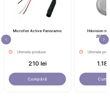
Microfon Active Panoramic
Hikvision mi
2FP20
Ultimele produse
Ultimele pro
210 lei
1.187
Cumpără
Cump