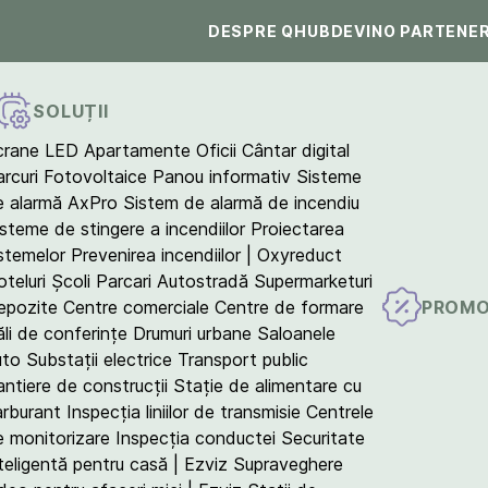
DESPRE QHUB
DEVINO PARTENE
SOLUȚII
crane LED
Apartamente
Oficii
Cântar digital
arcuri Fotovoltaice
Panou informativ
Sisteme
e alarmă AxPro
Sistem de alarmă de incendiu
isteme de stingere a incendiilor
Proiectarea
istemelor
Prevenirea incendiilor | Oxyreduct
teluri
Școli
Parcari
Autostradă
Supermarketuri
PROMO
epozite
Centre comerciale
Centre de formare
ăli de conferințe
Drumuri urbane
Saloanele
uto
Substații electrice
Transport public
antiere de construcții
Stație de alimentare cu
arburant
Inspecția liniilor de transmisie
Centrele
e monitorizare
Inspecția conductei
Securitate
teligentă pentru casă | Ezviz
Supraveghere