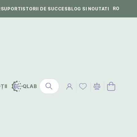
RO
R
SUPORT
ISTORII DE SUCCES
BLOG SI NOUTATI
ȚII
QLAB