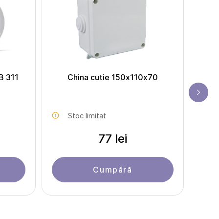
B 311
China cutie 150х110x70
Bo
Stoc limitat
77 lei
Cumpără