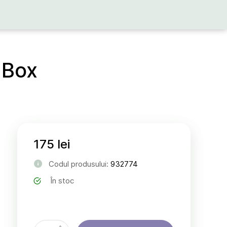
mBox
175 lei
Codul produsului:
932774
În stoc