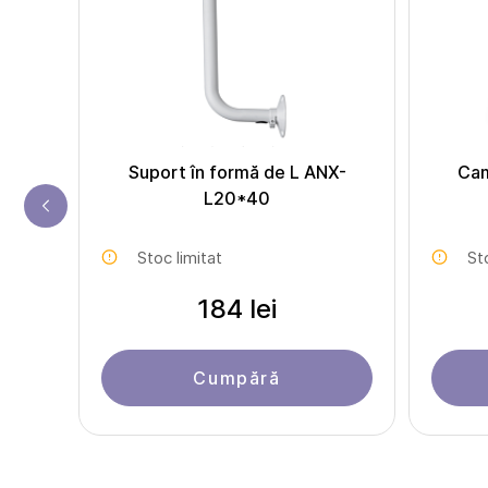
et
Suport în formă de L ANX-
Cam
L20*40
Stoc limitat
St
184 lei
Cumpără