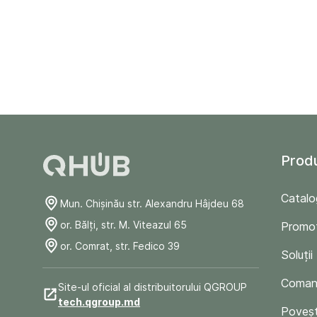
Prod
Catalo
Mun. Chişinău str. Alexandru Hâjdeu 68
or. Bălți, str. M. Viteazul 65
Promoț
or. Comrat, str. Fedico 39
Soluții
Comand
Site-ul oficial al distribuitorului QGROUP
tech.qgroup.md
Poveșt