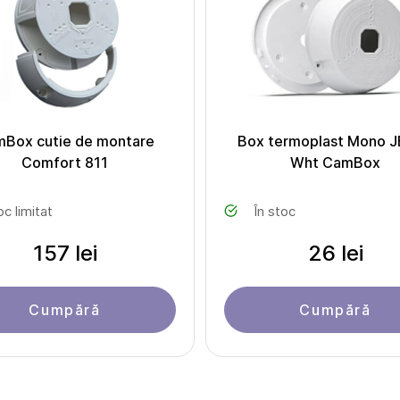
Box cutie de montare
Box termoplast Mono J
Comfort 811
Wht CamBox
oc limitat
În stoc
157 lei
26 lei
Cumpără
Cumpără