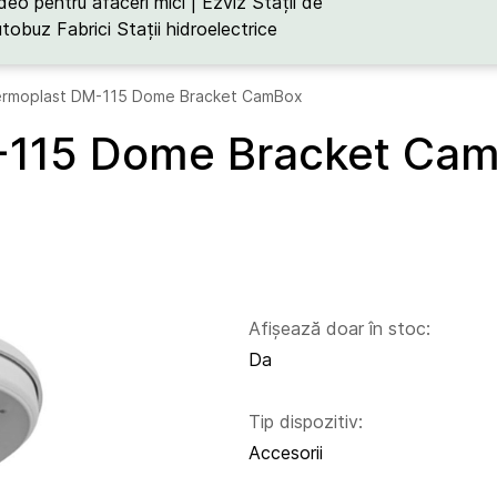
deo pentru afaceri mici | Ezviz
Stații de
utobuz
Fabrici
Stații hidroelectrice
ermoplast DM-115 Dome Bracket CamBox
-115 Dome Bracket Ca
Afișează doar în stoc:
Da
Tip dispozitiv:
Accesorii