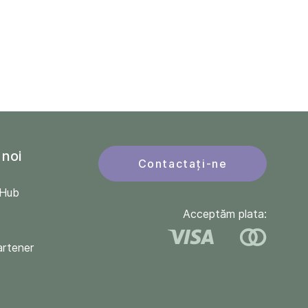
 noi
Contactați-ne
QHub
Acceptăm plata:
artener