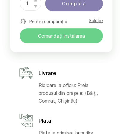
Cumpără
Soluție
Pentru comparație
Comandați instalarea
Livrare
Ridicare la oficiu: Preia
produsul din orașele: (Bălți,
Comrat, Chișinău)
Plată
Plata la primirea bunurilor,