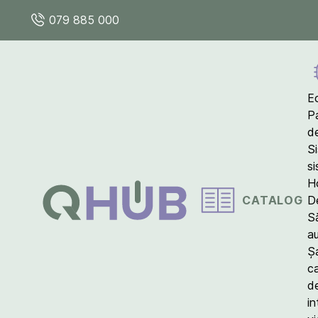
079 885 000
E
P
d
S
s
Ho
CATALOG
D
S
a
Ș
c
d
in