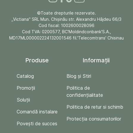
©Toate drepturile rezervate.
„Victiana" SRL Mun. Chişinău str. Alexandru Hâjdeu 66/3
Cod fiscal: 1002600028096
Cod TVA: 0200577, BC'Moldindconbank'S.A.,
MD17ML000002224132001546 fil.'Telecomtrans' Chisinau
Produse
Informații
Catalog
Blog și Stiri
Promoții
Politica de
confidențialitate
Soluții
Politica de retur si schimb
Comandă instalare
Protecția consumatorilor
Povești de succes