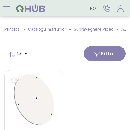
RO
Principal
Catalogul mărfurilor
Supraveghere video
Accesorii
Filtru
fel