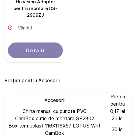
Hikvision Adaptor
pentru montare DS-
2909ZJ
Vândut
Detalii
Prețuri pentru Accesorii
Prețuri
Accesorii
pentru
China manusi cu puncte PVC
0,17 lei
CamBox cutie de montare SP2802
26 lei
Box termoplast 116X116X57 LOTUS Wht
30 lei
CamBox