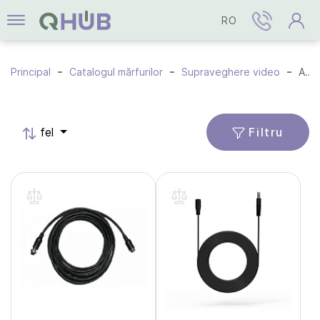
RO
Principal
Catalogul mărfurilor
Supraveghere video
Accesorii
Filtru
fel