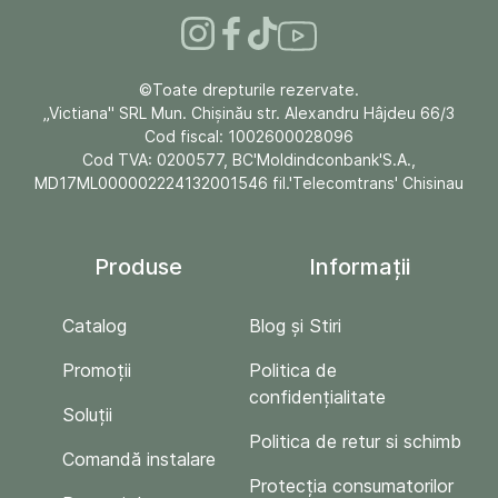
©Toate drepturile rezervate.
„Victiana" SRL Mun. Chişinău str. Alexandru Hâjdeu 66/3
Cod fiscal: 1002600028096
Cod TVA: 0200577, BC'Moldindconbank'S.A.,
MD17ML000002224132001546 fil.'Telecomtrans' Chisinau
Produse
Informații
Catalog
Blog și Stiri
Promoții
Politica de
confidențialitate
Soluții
Politica de retur si schimb
Comandă instalare
Protecția consumatorilor