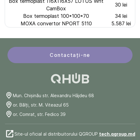
Box termoplast 116X116X57 LOTUS Wht
30 lei
CamBox
Box termoplast 100*100*70
34 lei
MOXA convertor NPORT 5110
5.587 lei
Contactați-ne
Mun. Chişinău str. Alexandru Hâjdeu 68
or. Bălți, str. M. Viteazul 65
or. Comrat, str. Fedico 39
Site-ul oficial al distribuitorului QGROUP
tech.qgroup.md