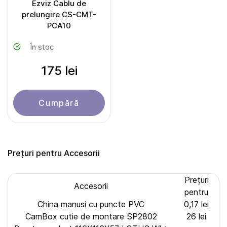
Ezviz Cablu de
prelungire CS-CMT-
PCA10
În stoc
175 lei
Cumpără
Prețuri pentru Accesorii
Prețuri
Accesorii
pentru
China manusi cu puncte PVC
0,17 lei
CamBox cutie de montare SP2802
26 lei