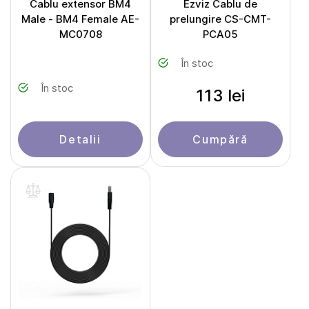
Cablu extensor BM4
Ezviz Cablu de
Male - BM4 Female AE-
prelungire CS-CMT-
MC0708
PCA05
În stoc
În stoc
113 lei
Detalii
Cumpără