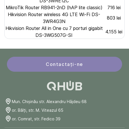
DS-3WRE12C
MikroTik Router RB941-2nD (hAP lite classic)
716 lei
Hikvision Router wireless 4G LTE Wi-Fi DS-
803 lei
3WR4G3N
Hikvision Router All in One cu 7 porturi gigabit
4.155 lei
DS-3WG507G-SI
Contactați-ne
Mun. Chişinău str. Alexandru Hâjdeu 68
or. Bălți, str. M. Viteazul 65
or. Comrat, str. Fedico 39