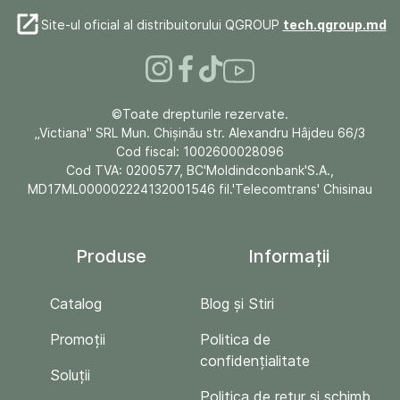
Site-ul oficial al distribuitorului QGROUP
tech.qgroup.md
©Toate drepturile rezervate.
„Victiana" SRL Mun. Chişinău str. Alexandru Hâjdeu 66/3
Cod fiscal: 1002600028096
Cod TVA: 0200577, BC'Moldindconbank'S.A.,
MD17ML000002224132001546 fil.'Telecomtrans' Chisinau
Produse
Informații
Catalog
Blog și Stiri
Promoții
Politica de
confidențialitate
Soluții
Politica de retur si schimb