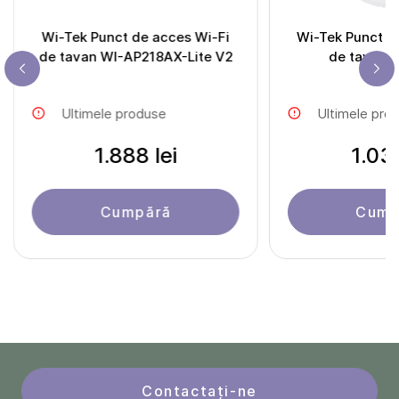
Wi-Tek Punct de acces Wi-Fi
Wi-Tek Punct d
de tavan WI-AP218AX-Lite V2
de tavan 
Ultimele produse
Ultimele pro
1.888 lei
1.031
Cumpără
Cump
Contactați-ne