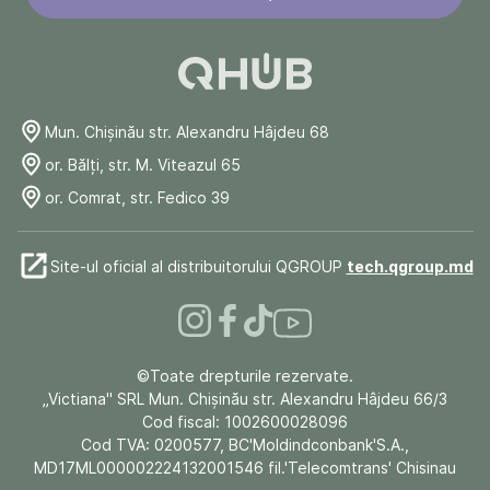
Mun. Chişinău str. Alexandru Hâjdeu 68
or. Bălți, str. M. Viteazul 65
or. Comrat, str. Fedico 39
Site-ul oficial al distribuitorului QGROUP
tech.qgroup.md
©Toate drepturile rezervate.
„Victiana" SRL Mun. Chişinău str. Alexandru Hâjdeu 66/3
Cod fiscal: 1002600028096
Cod TVA: 0200577, BC'Moldindconbank'S.A.,
MD17ML000002224132001546 fil.'Telecomtrans' Chisinau