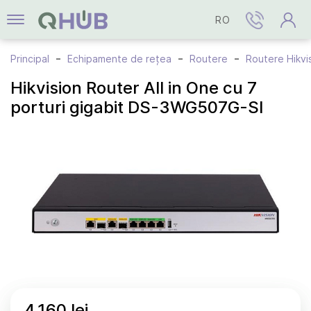
RO
Principal
Echipamente de rețea
Routere
Routere Hikvi
Hikvision Router All in One cu 7
porturi gigabit DS-3WG507G-SI
4.160 lei