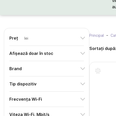
vi
a
Principal
Cat
Preț
lei
Sortați după
Afișează doar în stoc
Brand
Tip dispozitiv
Frecvența Wi-Fi
Viteza Wi-Fi, Mbit/s