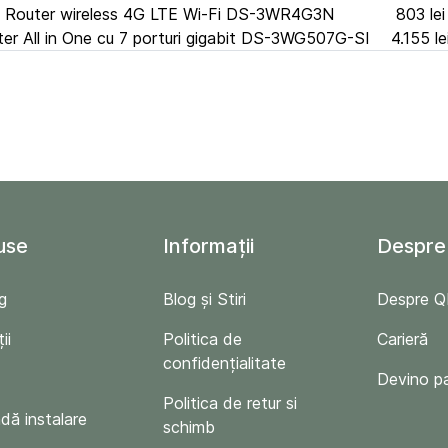
n Router wireless 4G LTE Wi-Fi DS-3WR4G3N
803 lei
ter All in One cu 7 porturi gigabit DS-3WG507G-SI
4.155 le
use
Informații
Despre
g
Blog și Stiri
Despre 
ii
Politica de
Carieră
confidențialitate
Devino p
Politica de retur si
ă instalare
schimb