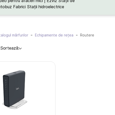
deo pentru afaceri mici | Ezviz
Stații de
utobuz
Fabrici
Stații hidroelectrice
alogul mărfurilor
Echipamente de rețea
Routere
:
Sortează: