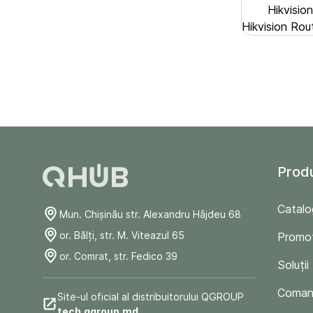
Hikvisio
Hikvision Rou
Prod
Catalo
Mun. Chişinău str. Alexandru Hâjdeu 68
or. Bălți, str. M. Viteazul 65
Promoț
or. Comrat, str. Fedico 39
Soluții
Comand
Site-ul oficial al distribuitorului QGROUP
tech.qgroup.md