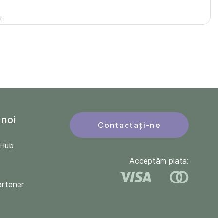
i
 noi
Contactați-ne
QHub
Acceptăm plata:
artener