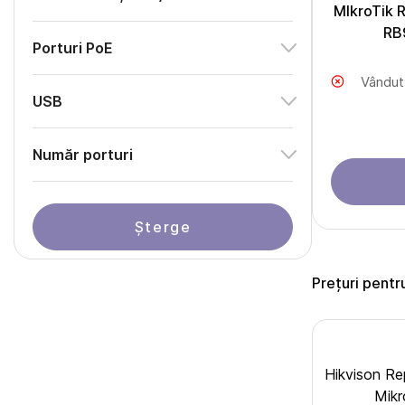
MIkroTik 
RB
Porturi PoE
Vândut
USB
Număr porturi
Șterge
Prețuri pentr
Hikvison R
Mikr