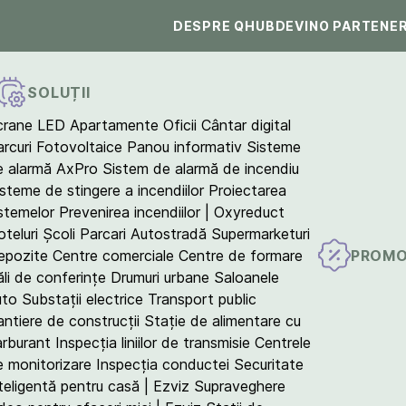
DESPRE QHUB
DEVINO PARTENE
SOLUȚII
crane LED
Apartamente
Oficii
Cântar digital
arcuri Fotovoltaice
Panou informativ
Sisteme
e alarmă AxPro
Sistem de alarmă de incendiu
isteme de stingere a incendiilor
Proiectarea
istemelor
Prevenirea incendiilor | Oxyreduct
teluri
Școli
Parcari
Autostradă
Supermarketuri
PROMO
epozite
Centre comerciale
Centre de formare
ăli de conferințe
Drumuri urbane
Saloanele
uto
Substații electrice
Transport public
antiere de construcții
Stație de alimentare cu
arburant
Inspecția liniilor de transmisie
Centrele
e monitorizare
Inspecția conductei
Securitate
teligentă pentru casă | Ezviz
Supraveghere