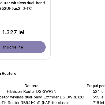
Router wireless dual-band
952UI-5ac2nD-TC
1.327 lei
Înscrie-te
u Routere
Routere
Prețuri pe
Hikvision Router DS-3WR3N
524 lei
epetor wireless dual-band Extrnder DS-3WRE12C
559 lei
oTik Router RB941-2nD (hAP lite classic)
716 lei