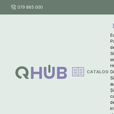
079 885 000
E
P
d
S
s
Ho
CATALOG
D
S
a
Ș
c
d
in