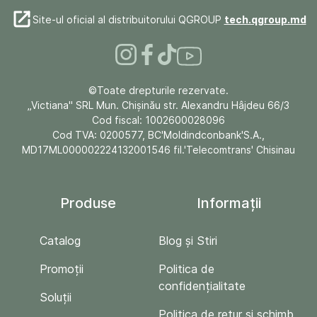
Site-ul oficial al distribuitorului QGROUP
tech.qgroup.md
©Toate drepturile rezervate.
„Victiana" SRL Mun. Chişinău str. Alexandru Hâjdeu 66/3
Cod fiscal: 1002600028096
Cod TVA: 0200577, BC'Moldindconbank'S.A.,
MD17ML000002224132001546 fil.'Telecomtrans' Chisinau
Produse
Informații
Catalog
Blog și Stiri
Promoții
Politica de
confidențialitate
Soluții
Politica de retur si schimb