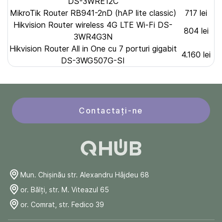
DS-3WRE12C
MikroTik Router RB941-2nD (hAP lite classic)
717 lei
Hikvision Router wireless 4G LTE Wi-Fi DS-
804 lei
3WR4G3N
Hikvision Router All in One cu 7 porturi gigabit
4.160 lei
DS-3WG507G-SI
Contactați-ne
Mun. Chişinău str. Alexandru Hâjdeu 68
or. Bălți, str. M. Viteazul 65
or. Comrat, str. Fedico 39