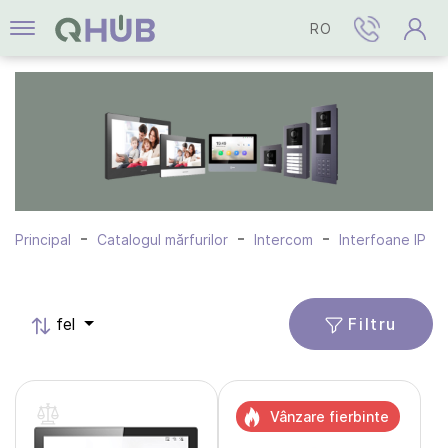
RO
Principal
Catalogul mărfurilor
Intercom
Interfoane IP
Filtru
fel
Vânzare fierbinte