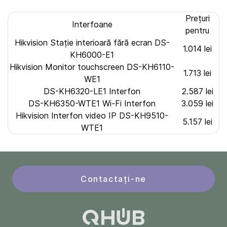
Prețuri
Interfoane
pentru
Hikvision Stație interioară fără ecran DS-
1.014 lei
KH6000-E1
Hikvision Monitor touchscreen DS-KH6110-
1.713 lei
WE1
DS-KH6320-LE1 Interfon
2.587 lei
DS-KH6350-WTE1 Wi-Fi Interfon
3.059 lei
Hikvision Interfon video IP DS-KH9510-
5.157 lei
WTE1
Contactați-ne