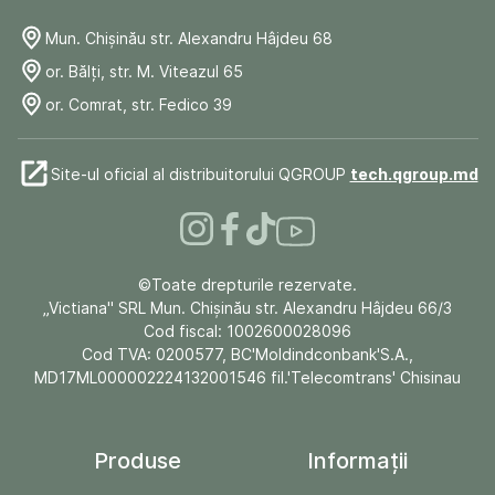
Mun. Chişinău str. Alexandru Hâjdeu 68
or. Bălți, str. M. Viteazul 65
or. Comrat, str. Fedico 39
Site-ul oficial al distribuitorului QGROUP
tech.qgroup.md
©Toate drepturile rezervate.
„Victiana" SRL Mun. Chişinău str. Alexandru Hâjdeu 66/3
Cod fiscal: 1002600028096
Cod TVA: 0200577, BC'Moldindconbank'S.A.,
MD17ML000002224132001546 fil.'Telecomtrans' Chisinau
Produse
Informații