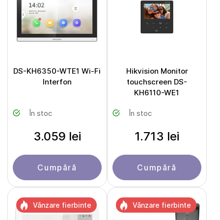
DS-KH6350-WTE1 Wi-Fi
Hikvision Monitor
Interfon
touchscreen DS-
KH6110-WE1
În stoc
În stoc
3.059 lei
1.713 lei
Cumpără
Cumpără
Vânzare fierbinte
Vânzare fierbinte