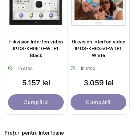
Hikvision Interfon video
Hikvision Interfon video
IP DS-KH9510-WTE1
IP DS-KH6350-WTE1
Black
White
În stoc
În stoc
5.157 lei
3.059 lei
Cumpără
Cumpără
Prețuri pentru Interfoane