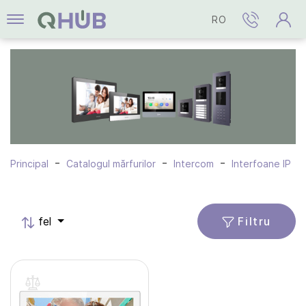
RO
Principal
Catalogul mărfurilor
Intercom
Interfoane IP
Filtru
fel