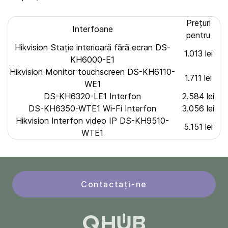
Prețuri
Interfoane
pentru
Hikvision Stație interioară fără ecran DS-
1.013 lei
KH6000-E1
Hikvision Monitor touchscreen DS-KH6110-
1.711 lei
WE1
DS-KH6320-LE1 Interfon
2.584 lei
DS-KH6350-WTE1 Wi-Fi Interfon
3.056 lei
Hikvision Interfon video IP DS-KH9510-
5.151 lei
WTE1
Contactați-ne