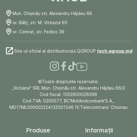
Mun. Chişinău str. Alexandru Hâjdeu 68
or. Bălți, str. M. Viteazul 65
or. Comrat, str. Fedico 39
Site-ul oficial al distribuitorului QGROUP
tech.qgroup.md
©Toate drepturile rezervate.
„Victiana" SRL Mun. Chişinău str. Alexandru Hâjdeu 66/3
Cod fiscal: 1002600028096
Cod TVA: 0200577, BC'Moldindconbank'S.A.,
MD17ML000002224132001546 fil.'Telecomtrans' Chisinau
Produse
Informații