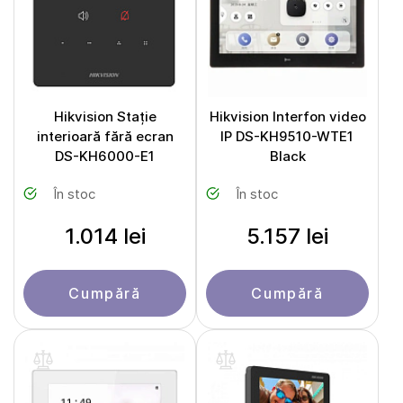
Hikvision Stație
Hikvision Interfon video
interioară fără ecran
IP DS-KH9510-WTE1
DS-KH6000-E1
Black
În stoc
În stoc
1.014 lei
5.157 lei
Cumpără
Cumpără