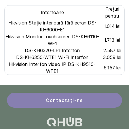
Prețuri
Interfoane
pentru
Hikvision Stație interioară fără ecran DS-
1.014 lei
KH6000-E1
Hikvision Monitor touchscreen DS-KH6110-
1.713 lei
WE1
DS-KH6320-LE1 Interfon
2.587 lei
DS-KH6350-WTE1 Wi-Fi Interfon
3.059 lei
Hikvision Interfon video IP DS-KH9510-
5.157 lei
WTE1
Contactați-ne