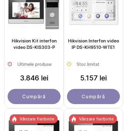
Hikvision Kit interfon
Hikvision Interfon video
video DS-KIS303-P
IP DS-KH9510-WTE1
Ultimele produse
Stoc limitat
3.846 lei
5.157 lei
Cumpără
Cumpără
Vânzare fierbinte
Vânzare fierbinte