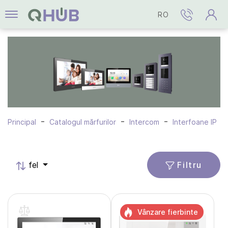
RO
Principal
Catalogul mărfurilor
Intercom
Interfoane IP
Filtru
fel
Vânzare fierbinte