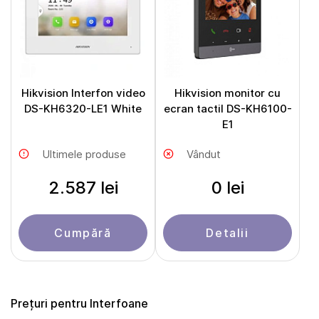
Hikvision Interfon video
Hikvision monitor cu
DS-KH6320-LE1 White
ecran tactil DS-KH6100-
E1
Ultimele produse
Vândut
2.587 lei
0 lei
Cumpără
Detalii
Prețuri pentru Interfoane