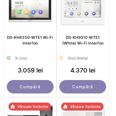
DS-KH6350-WTE1 Wi-Fi
DS-KH9310-WTE1
Interfon
(White) Wi-Fi Interfon
În stoc
Stoc limitat
3.059 lei
4.370 lei
Cumpără
Cumpără
Vânzare fierbinte
Vânzare fierbinte