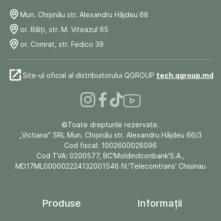
Mun. Chişinău str. Alexandru Hâjdeu 68
or. Bălți, str. M. Viteazul 65
or. Comrat, str. Fedico 39
Site-ul oficial al distribuitorului QGROUP
tech.qgroup.md
©Toate drepturile rezervate.
„Victiana" SRL Mun. Chişinău str. Alexandru Hâjdeu 66/3
Cod fiscal: 1002600028096
Cod TVA: 0200577, BC'Moldindconbank'S.A.,
MD17ML000002224132001546 fil.'Telecomtrans' Chisinau
Produse
Informații