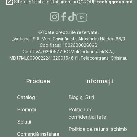
Site-ul oficial al distribuitorului QGROUP
tech.qgroup.md
©Toate drepturile rezervate.
„Victiana" SRL Mun. Chişinău str. Alexandru Hâjdeu 66/3
Cod fiscal: 1002600028096
Cod TVA: 0200577, BC'Moldindconbank'S.A.,
MD17ML000002224132001546 fil.'Telecomtrans' Chisinau
Produse
Informații
Catalog
Blog și Stiri
Promoții
Politica de
confidențialitate
Soluții
Politica de retur si schimb
Comandă instalare