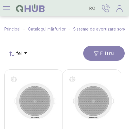
RO
Principal
Catalogul mărfurilor
Sisteme de avertizare sonor
Filtru
fel