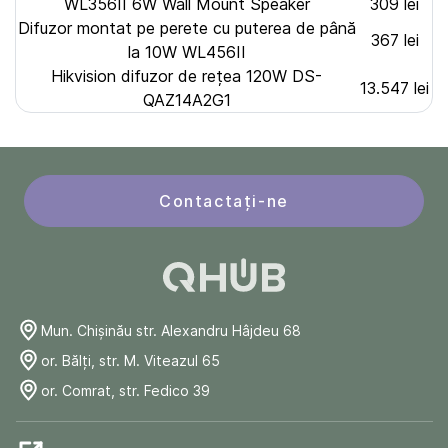
WL356II 6W Wall Mount Speaker
309 lei
Difuzor montat pe perete cu puterea de până
367 lei
la 10W WL456II
Hikvision difuzor de rețea 120W DS-
13.547 lei
QAZ14A2G1
Contactați-ne
Mun. Chişinău str. Alexandru Hâjdeu 68
or. Bălți, str. M. Viteazul 65
or. Comrat, str. Fedico 39