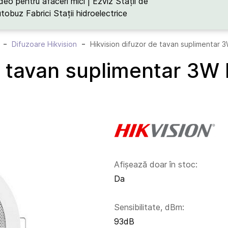
deo pentru afaceri mici | Ezviz
Stații de
utobuz
Fabrici
Stații hidroelectrice
Difuzoare Hikvision
Hikvision difuzor de tavan suplimenta
 de tavan suplimentar 
Afișează doar în stoc:
Da
Sensibilitate, dBm:
93dB