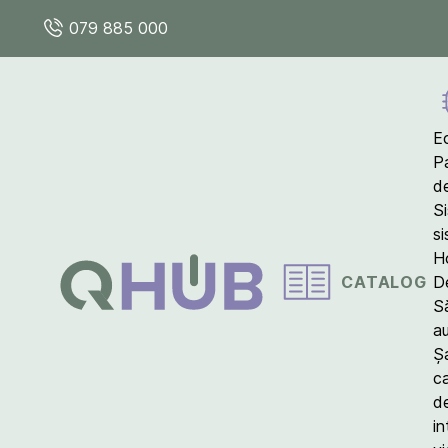
079 885 000
E
P
d
S
s
Ho
CATALOG
D
S
a
Ș
c
d
in