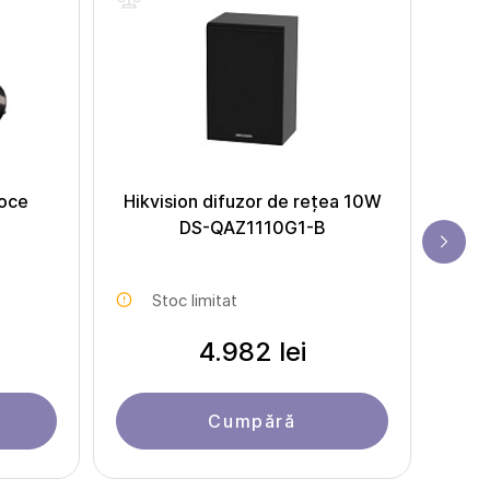
voce
Hikvision difuzor de rețea 10W
H
DS-QAZ1110G1-B
Stoc limitat
4.982 lei
Cumpără