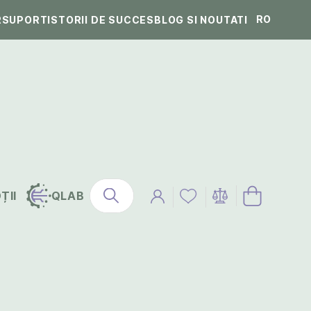
RO
R
SUPORT
ISTORII DE SUCCES
BLOG SI NOUTATI
ȚII
QLAB