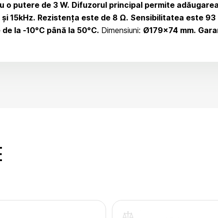
u o putere de 3 W.
Difuzorul principal permite adăugarea
și 15kHz.
Rezistența este de 8 Ω.
Sensibilitatea este 93
 de la -10°C până la 50°C.
Dimensiuni:
Ø179×74 mm.
Garan
E