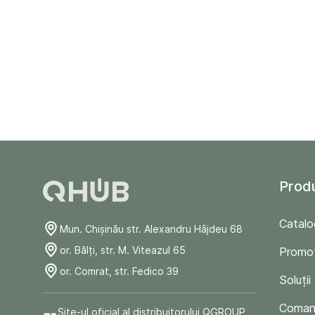
Prod
Catalo
Mun. Chişinău str. Alexandru Hâjdeu 68
or. Bălți, str. M. Viteazul 65
Promoț
or. Comrat, str. Fedico 39
Soluții
Comand
Site-ul oficial al distribuitorului QGROUP