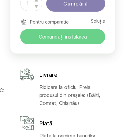
Cumpără
Soluție
Pentru comparație
Comandați instalarea
Livrare
Ridicare la oficiu: Preia
C:
produsul din orașele: (Bălți,
Comrat, Chișinău)
Plată
Plata la primirea bunurilor,