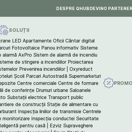
DESPRE QHUB
DEVINO PARTENE
SOLUȚII
crane LED
Apartamente
Oficii
Cântar digital
arcuri Fotovoltaice
Panou informativ
Sisteme
e alarmă AxPro
Sistem de alarmă de incendiu
isteme de stingere a incendiilor
Proiectarea
istemelor
Prevenirea incendiilor | Oxyreduct
teluri
Școli
Parcari
Autostradă
Supermarketuri
PROMO
epozite
Centre comerciale
Centre de formare
ăli de conferințe
Drumuri urbane
Saloanele
uto
Substații electrice
Transport public
antiere de construcții
Stație de alimentare cu
arburant
Inspecția liniilor de transmisie
Centrele
e monitorizare
Inspecția conductei
Securitate
teligentă pentru casă | Ezviz
Supraveghere