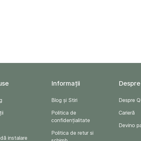
use
Informații
Despre
g
Blog și Stiri
Despre 
ii
Politica de
Carieră
confidențialitate
Devino p
Politica de retur si
ă instalare
schimb