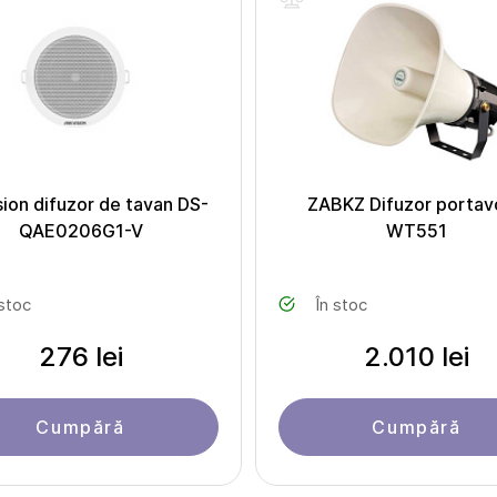
sion difuzor de tavan DS-
ZABKZ Difuzor porta
QAE0206G1-V
WT551
 stoc
În stoc
276 lei
2.010 lei
Cumpără
Cumpără