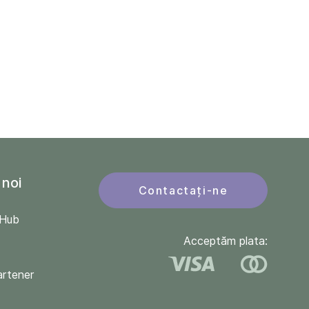
 noi
Contactați-ne
QHub
Acceptăm plata:
artener