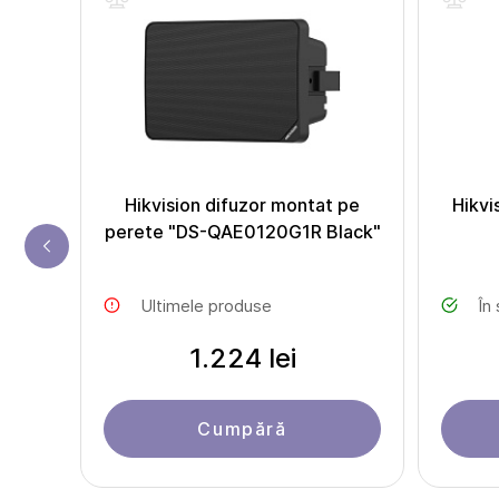
 cu
Hikvision difuzor montat pe
Hikvi
W
perete "DS-QAE0120G1R Black"
Ultimele produse
În
1.224 lei
Cumpără