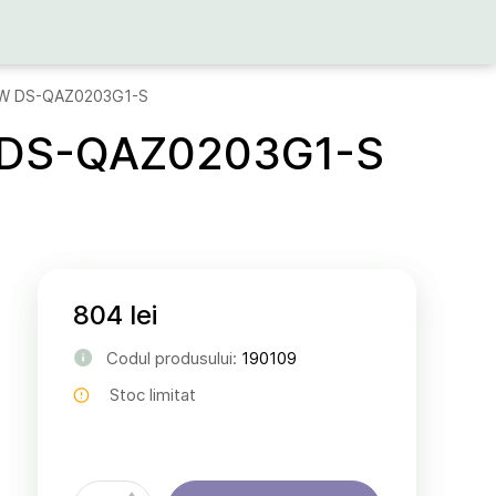
r 3W DS-QAZ0203G1-S
3W DS-QAZ0203G1-S
804 lei
Codul produsului:
190109
Stoc limitat