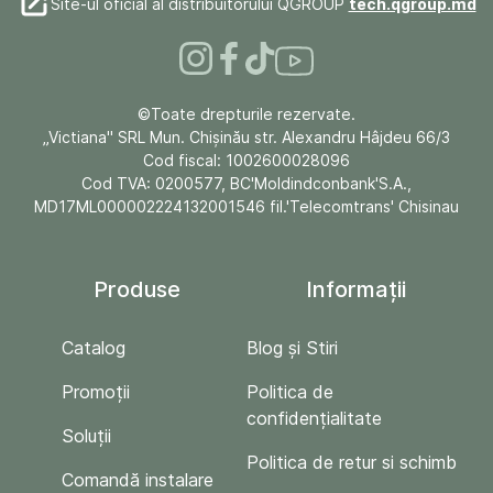
Site-ul oficial al distribuitorului QGROUP
tech.qgroup.md
©Toate drepturile rezervate.
„Victiana" SRL Mun. Chişinău str. Alexandru Hâjdeu 66/3
Cod fiscal: 1002600028096
Cod TVA: 0200577, BC'Moldindconbank'S.A.,
MD17ML000002224132001546 fil.'Telecomtrans' Chisinau
Produse
Informații
Catalog
Blog și Stiri
Promoții
Politica de
confidențialitate
Soluții
Politica de retur si schimb
Comandă instalare