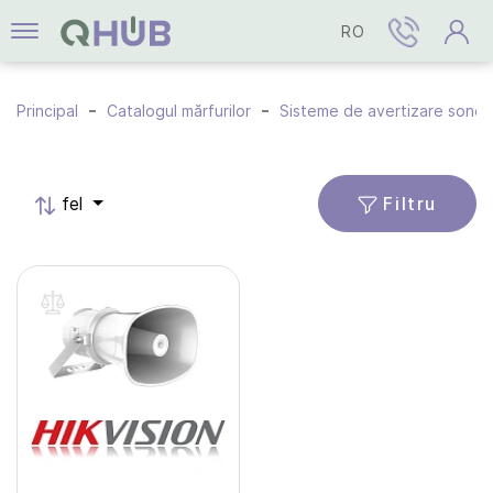
RO
Principal
Catalogul mărfurilor
Sisteme de avertizare sonor
Filtru
fel