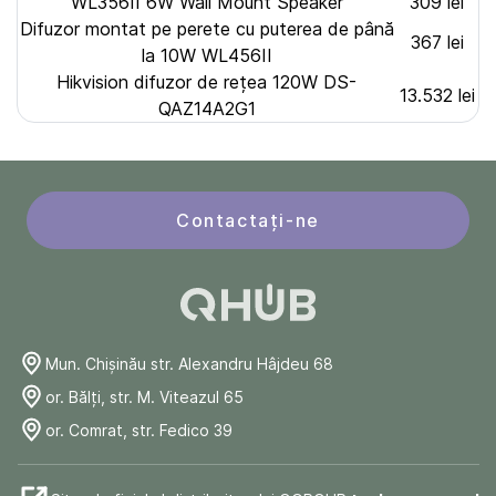
WL356II 6W Wall Mount Speaker
309 lei
Difuzor montat pe perete cu puterea de până
367 lei
la 10W WL456II
Hikvision difuzor de rețea 120W DS-
13.532 lei
QAZ14A2G1
Contactați-ne
Mun. Chişinău str. Alexandru Hâjdeu 68
or. Bălți, str. M. Viteazul 65
or. Comrat, str. Fedico 39