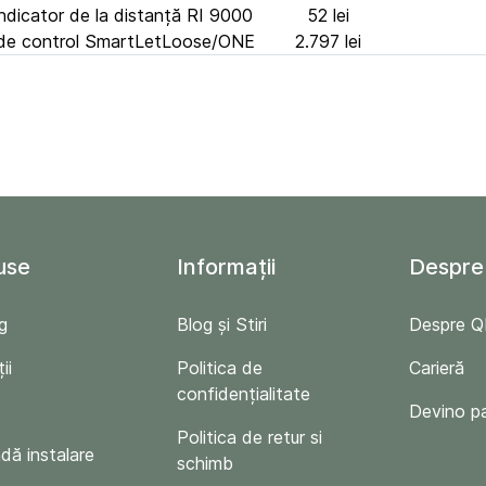
dicator de la distanță RI 9000
52 lei
 de control SmartLetLoose/ONE
2.797 lei
use
Informații
Despre
g
Blog și Stiri
Despre 
ii
Politica de
Carieră
confidențialitate
Devino p
Politica de retur si
ă instalare
schimb