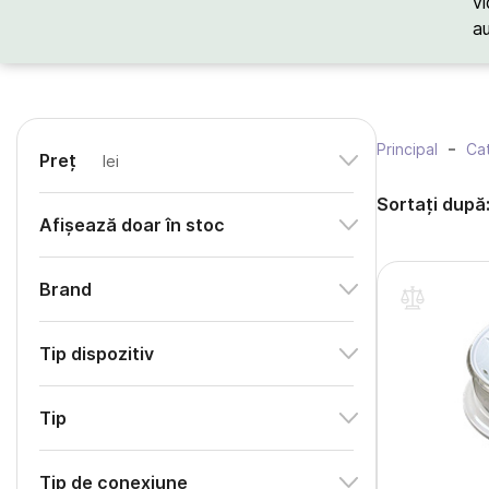
vi
a
Principal
Cat
Preț
lei
Sortați după
Afișează doar în stoc
Brand
Tip dispozitiv
Tip
Tip de conexiune