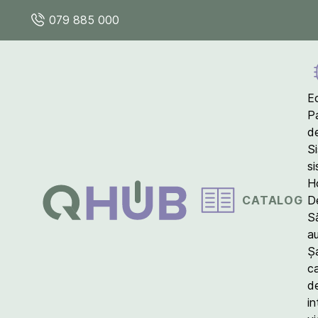
079 885 000
E
P
d
S
s
Ho
CATALOG
D
S
a
Ș
c
d
in