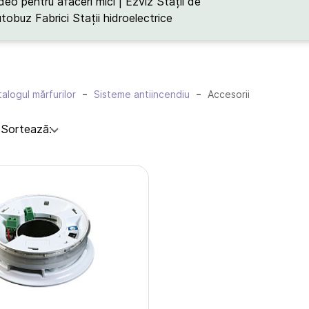
deo pentru afaceri mici | Ezviz
Stații de
utobuz
Fabrici
Stații hidroelectrice
alogul mărfurilor
Sisteme antiincendiu
Accesorii
:
Sortează: