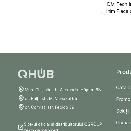
DM Tech In
Inim Placa
Prod
Catalo
Mun. Chişinău str. Alexandru Hâjdeu 68
or. Bălți, str. M. Viteazul 65
Promoț
or. Comrat, str. Fedico 39
Soluții
Comand
Site-ul oficial al distribuitorului QGROUP
tech.qgroup.md