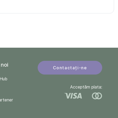
 noi
Contactați-ne
QHub
Acceptăm plata:
artener