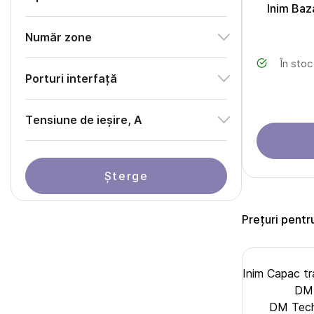
Inim Baz
Număr zone
În stoc
Porturi interfață
Тensiune de ieșire, A
Șterge
Prețuri pentr
Inim Capac t
DM 
DM Tech