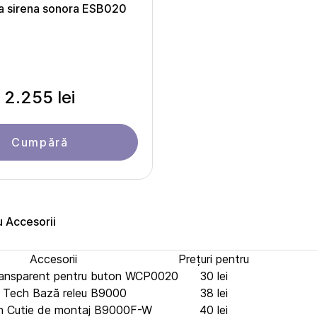
a sirena sonora ESB020
2.255 lei
Cumpără
u Accesorii
Accesorii
Prețuri pentru
ransparent pentru buton WCP0020
30 lei
Tech Bază releu B9000
38 lei
 Cutie de montaj B9000F-W
40 lei