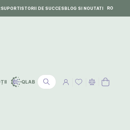
RO
R
SUPORT
ISTORII DE SUCCES
BLOG SI NOUTATI
ȚII
QLAB