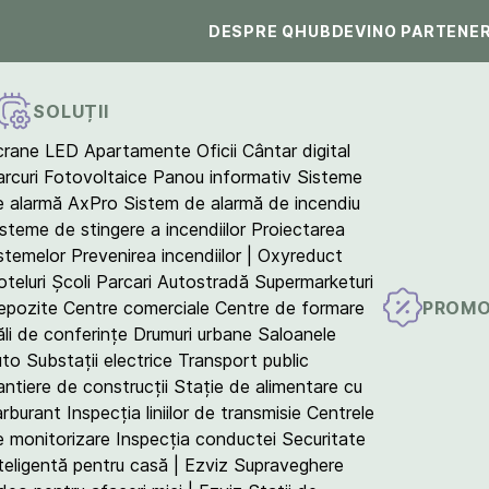
DESPRE QHUB
DEVINO PARTENE
SOLUȚII
crane LED
Apartamente
Oficii
Cântar digital
arcuri Fotovoltaice
Panou informativ
Sisteme
e alarmă AxPro
Sistem de alarmă de incendiu
isteme de stingere a incendiilor
Proiectarea
istemelor
Prevenirea incendiilor | Oxyreduct
teluri
Școli
Parcari
Autostradă
Supermarketuri
PROMO
epozite
Centre comerciale
Centre de formare
ăli de conferințe
Drumuri urbane
Saloanele
uto
Substații electrice
Transport public
antiere de construcții
Stație de alimentare cu
arburant
Inspecția liniilor de transmisie
Centrele
e monitorizare
Inspecția conductei
Securitate
teligentă pentru casă | Ezviz
Supraveghere