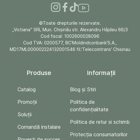
©Toate drepturile rezervate.
„Victiana" SRL Mun. Chişinău str. Alexandru Hâjdeu 66/3
Cod fiscal: 1002600028096
Cod TVA: 0200577, BC'Moldindconbank'S.A.,
MD17ML000002224132001546 fil.'Telecomtrans' Chisinau
Produse
Informații
Catalog
Blog și Stiri
Promoții
Politica de
confidențialitate
Soluții
Politica de retur si schimb
Comandă instalare
Protecția consumatorilor
Povești de succes