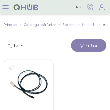
RO
Principal
Catalogul mărfurilor
Sisteme antiincendiu
Accesorii
Filtru
fel