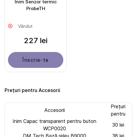
Inim Senzor termic
ProbeTH
Vândut
227 lei
Înscrie-te
Prețuri pentru Accesorii
Prețuri
Accesorii
pentru
Inim Capac transparent pentru buton
30 lei
WCP0020
DM Tech Bază releu B9000
38 lei