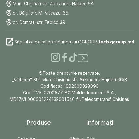
Mun. Chişinău str. Alexandru Hâjdeu 68
or. Bălți, str. M. Viteazul 65
or. Comrat, str. Fedico 39
Site-ul oficial al distribuitorului QGROUP
tech.qgroup.md
©Toate drepturile rezervate.
„Victiana" SRL Mun. Chişinău str. Alexandru Hâjdeu 66/3
Cod fiscal: 1002600028096
Cod TVA: 0200577, BC'Moldindconbank'S.A.,
MD17ML000002224132001546 fil.'Telecomtrans' Chisinau
Produse
Informații
Catalog
Blog și Stiri