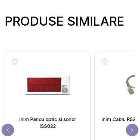
PRODUSE SIMILARE
Inim Panou optic si sonor
Inim Cablu RS23
ISS022
RS2