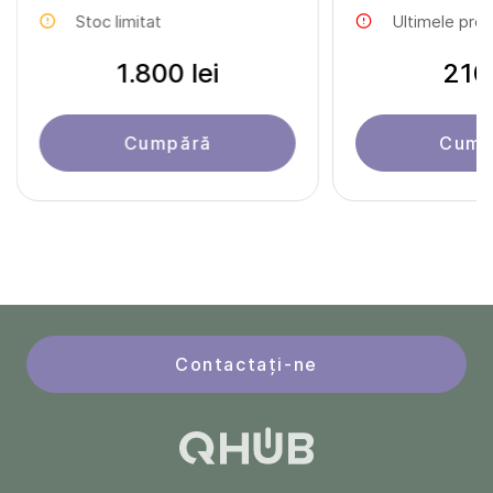
Stoc limitat
Ultimele pro
1.800 lei
210 
Cumpără
Cump
Contactați-ne