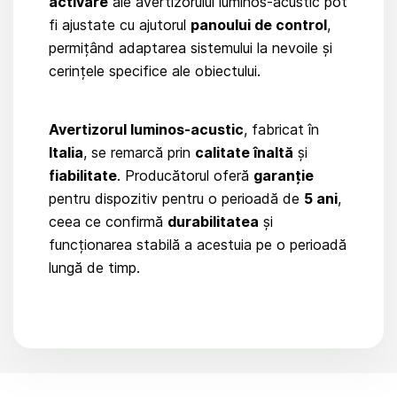
activare
ale avertizorului luminos-acustic pot
fi ajustate cu ajutorul
panoului de control
,
permițând adaptarea sistemului la nevoile și
cerințele specifice ale obiectului.
Avertizorul luminos-acustic
, fabricat în
Italia
, se remarcă prin
calitate înaltă
și
fiabilitate
. Producătorul oferă
garanție
pentru dispozitiv pentru o perioadă de
5 ani
,
ceea ce confirmă
durabilitatea
și
funcționarea stabilă a acestuia pe o perioadă
lungă de timp.