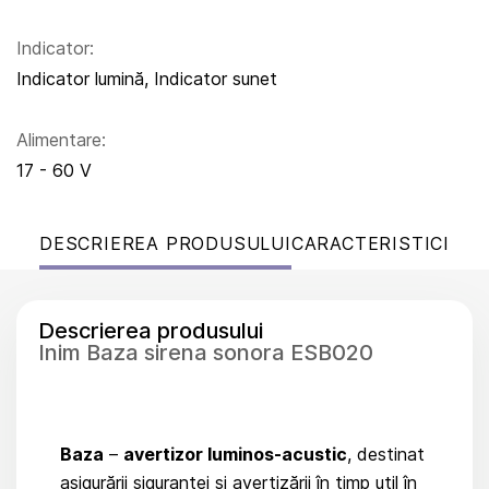
Indicator:
Indicator lumină, Indicator sunet
Alimentare:
17 - 60 V
DESCRIEREA PRODUSULUI
CARACTERISTICI
Descrierea produsului
Inim Baza sirena sonora ESB020
Baza
–
avertizor luminos-acustic
, destinat
asigurării siguranței și avertizării în timp util în