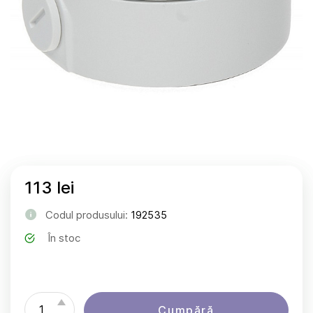
113 lei
Codul produsului:
192535
În stoc
Cumpără