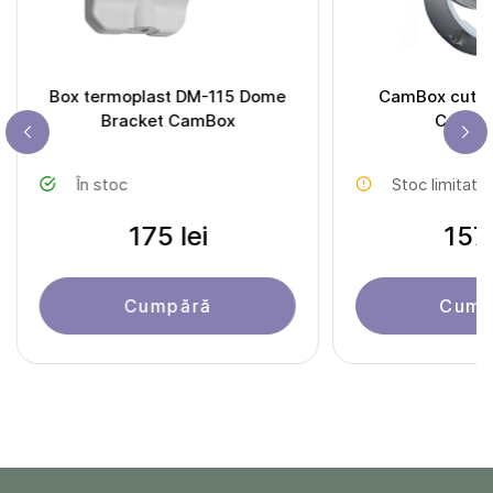
Box termoplast DM-115 Dome
CamBox cutie
Bracket CamBox
Comfor
În stoc
Stoc limitat
175 lei
157 
Cumpără
Cump