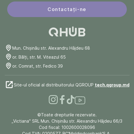
Contactați-ne
Mun. Chişinău str. Alexandru Hâjdeu 68
or. Bălți, str. M. Viteazul 65
or. Comrat, str. Fedico 39
Site-ul oficial al distribuitorului QGROUP
tech.qgroup.md
©Toate drepturile rezervate.
„Victiana" SRL Mun. Chişinău str. Alexandru Hâjdeu 66/3
Cod fiscal: 1002600028096
Cod TVA: 0200577, BC'Moldindconbank'S.A.,