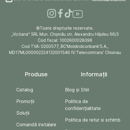
©Toate drepturile rezervate.
„Victiana" SRL Mun. Chişinău str. Alexandru Hâjdeu 66/3
Cod fiscal: 1002600028096
Cod TVA: 0200577, BC'Moldindconbank'S.A.,
MD17ML000002224132001546 fil.'Telecomtrans' Chisinau
Produse
Informații
Catalog
Blog și Stiri
Promoții
Politica de
confidențialitate
Soluții
Politica de retur si schimb
Comandă instalare