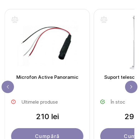
Microfon Active Panoramic
Suport telesco
Ultimele produse
În stoc
210 lei
297 
Cumpără
Cump