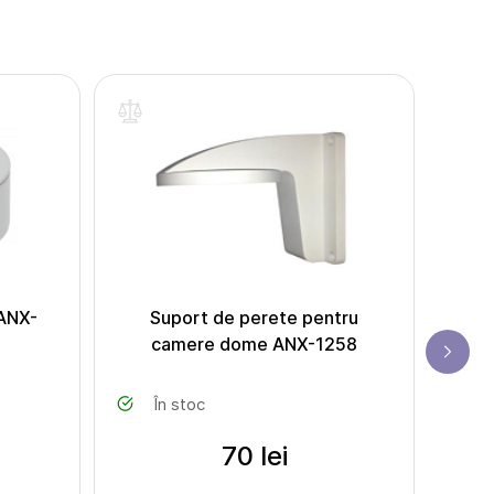
ANX-
Suport de perete pentru
Supo
camere dome ANX-1258
ca
În stoc
70 lei