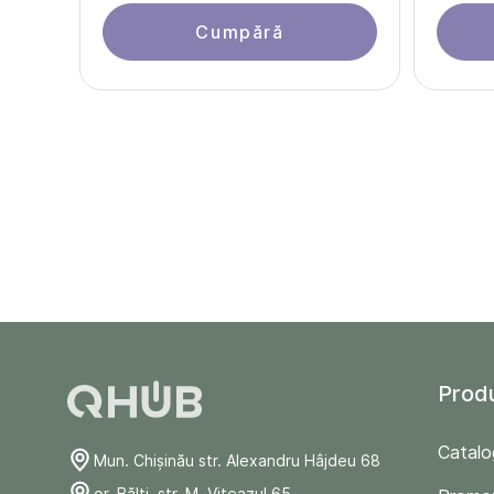
Cumpără
Prod
Catalo
Mun. Chişinău str. Alexandru Hâjdeu 68
or. Bălți, str. M. Viteazul 65