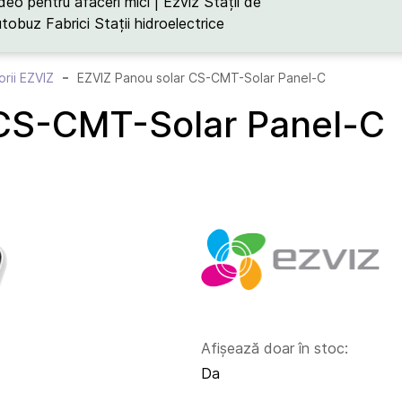
deo pentru afaceri mici | Ezviz
Stații de
utobuz
Fabrici
Stații hidroelectrice
rii EZVIZ
EZVIZ Panou solar CS-CMT-Solar Panel-C
 CS-CMT-Solar Panel-C
Afișează doar în stoc:
Da