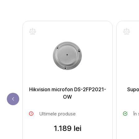
let
Hikvision microfon DS-2FP2021-
Supo
OW
Ultimele produse
În
1.189 lei