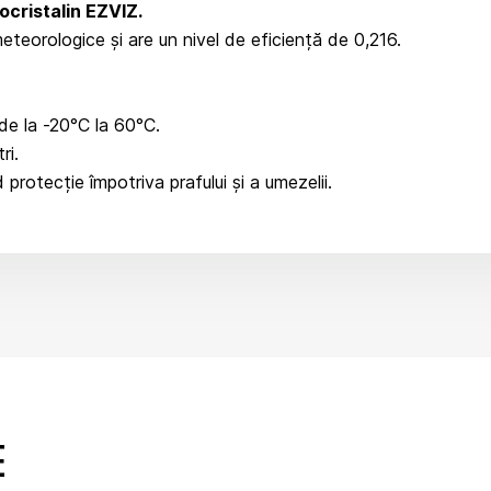
cristalin EZVIZ.
eteorologice și are un nivel de eficiență de 0,216.
de la -20°C la 60°C.
ri.
protecție împotriva prafului și a umezelii.
E