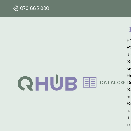
079 885 000
E
P
d
S
s
Ho
CATALOG
D
S
a
Ș
c
d
in