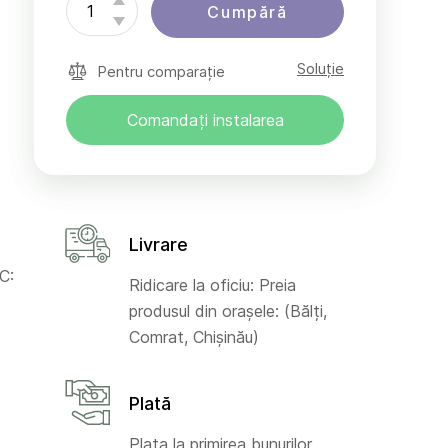
Cumpără
Soluție
Pentru comparație
Comandați instalarea
Livrare
C:
Ridicare la oficiu: Preia
produsul din orașele: (Bălți,
Comrat, Chișinău)
Plată
Plata la primirea bunurilor,