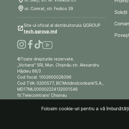
Promoț
or. Comrat, str. Fedico 39
Soluții
Comand
Site-ul oficial al distribuitorului QGROUP
tech.qgroup.md
Poveșt
©Toate drepturile rezervate.
„Victiana" SRL Mun. Chişinău str. Alexandru
Hâjdeu 66/3
Cod fiscal: 1002600028096
Cod TVA: 0200577, BC'Moldindconbank'S.A.,
MD17ML000002224132001546
fil.'Telecomtrans' Chisinau
Folosim cookie-uri pentru a vă îmbunătăți e