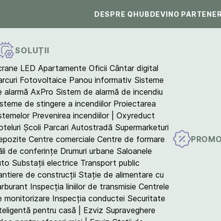
DESPRE QHUB
DEVINO PARTENE
SOLUȚII
crane LED
Apartamente
Oficii
Cântar digital
arcuri Fotovoltaice
Panou informativ
Sisteme
e alarmă AxPro
Sistem de alarmă de incendiu
isteme de stingere a incendiilor
Proiectarea
istemelor
Prevenirea incendiilor | Oxyreduct
teluri
Școli
Parcari
Autostradă
Supermarketuri
PROMO
epozite
Centre comerciale
Centre de formare
ăli de conferințe
Drumuri urbane
Saloanele
uto
Substații electrice
Transport public
antiere de construcții
Stație de alimentare cu
arburant
Inspecția liniilor de transmisie
Centrele
e monitorizare
Inspecția conductei
Securitate
teligentă pentru casă | Ezviz
Supraveghere