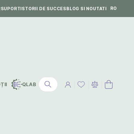
RO
R
SUPORT
ISTORII DE SUCCES
BLOG SI NOUTATI
ȚII
QLAB