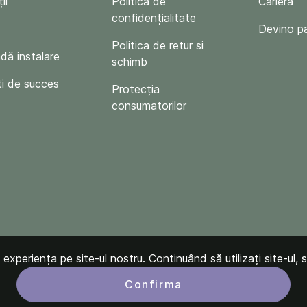
ii
Politica de
Carieră
confidențialitate
Devino p
Politica de retur si
ă instalare
schimb
i de succes
Protecția
consumatorilor
xperiența pe site-ul nostru. Continuând să utilizați site-ul, s
Confirma