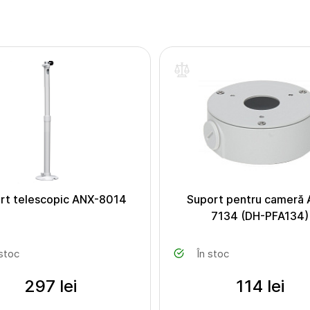
rt telescopic ANX-8014
Suport pentru cameră 
7134 (DH-PFA134)
 stoc
În stoc
297 lei
114 lei