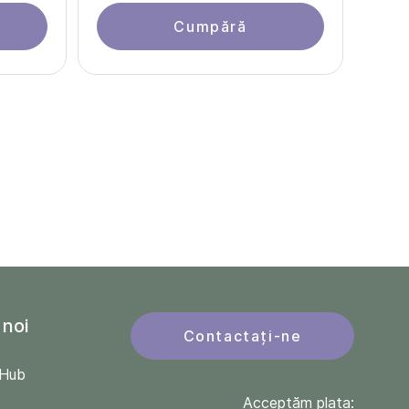
Cumpără
 noi
Contactați-ne
QHub
Acceptăm plata: