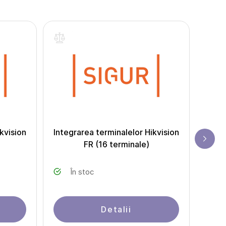
kvision
Integrarea terminalelor Hikvision
Integ
FR (16 terminale)
În stoc
Detalii