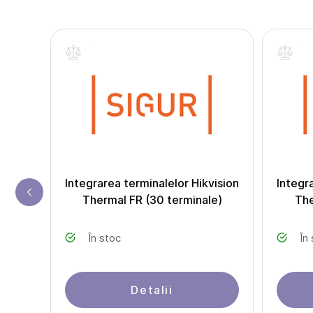
inte
"
Integrarea terminalelor Hikvision
Integr
Thermal FR (30 terminale)
The
În stoc
În
Detalii