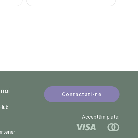
 noi
Contactați-ne
QHub
Acceptăm plata:
artener