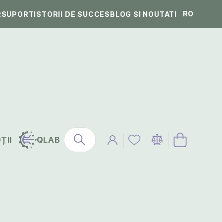
RO
R
SUPORT
ISTORII DE SUCCES
BLOG SI NOUTATI
ȚII
QLAB