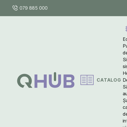
079 885 000
E
P
d
S
s
Ho
CATALOG
D
S
a
Ș
c
d
in