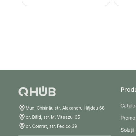
Prod
Catalo
Mun. Chişinău str. Alexandru Hâjdeu 68
or. Bălți, str. M. Viteazul 65
Promoț
or. Comrat, str. Fedico 39
Soluții