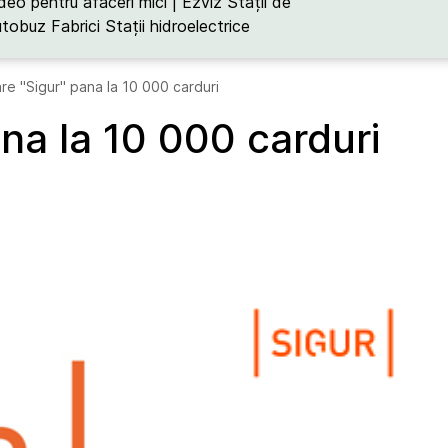
deo pentru afaceri mici | Ezviz
Stații de
utobuz
Fabrici
Stații hidroelectrice
re "Sigur" pana la 10 000 carduri
na la 10 000 carduri