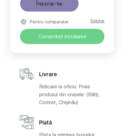
Înscrie-te
Soluție
Pentru comparație
Comandați instalarea
Livrare
Ridicare la oficiu: Preia
produsul din orașele: (Bălți,
Comrat, Chișinău)
Plată
Plata la primirea bunurilor,