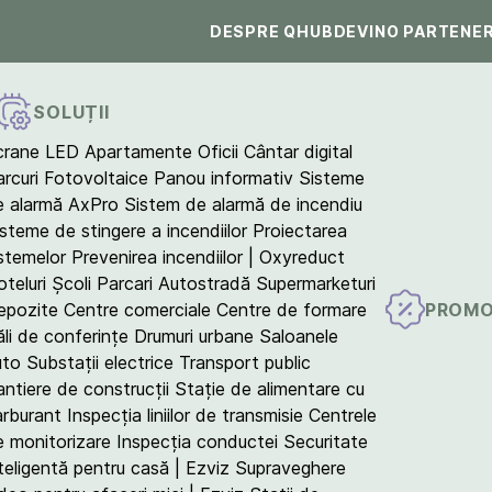
DESPRE QHUB
DEVINO PARTENE
SOLUȚII
crane LED
Apartamente
Oficii
Cântar digital
arcuri Fotovoltaice
Panou informativ
Sisteme
e alarmă AxPro
Sistem de alarmă de incendiu
isteme de stingere a incendiilor
Proiectarea
istemelor
Prevenirea incendiilor | Oxyreduct
teluri
Școli
Parcari
Autostradă
Supermarketuri
PROMO
epozite
Centre comerciale
Centre de formare
ăli de conferințe
Drumuri urbane
Saloanele
uto
Substații electrice
Transport public
antiere de construcții
Stație de alimentare cu
arburant
Inspecția liniilor de transmisie
Centrele
e monitorizare
Inspecția conductei
Securitate
teligentă pentru casă | Ezviz
Supraveghere