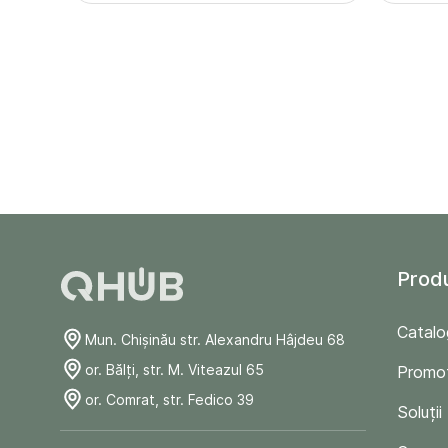
Prod
Catalo
Mun. Chişinău str. Alexandru Hâjdeu 68
or. Bălți, str. M. Viteazul 65
Promoț
or. Comrat, str. Fedico 39
Soluții