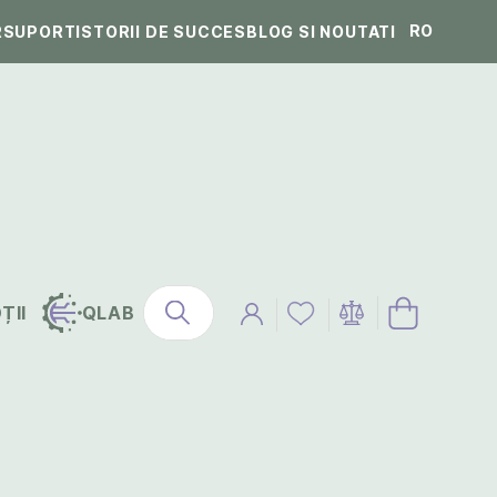
RO
R
SUPORT
ISTORII DE SUCCES
BLOG SI NOUTATI
ȚII
QLAB