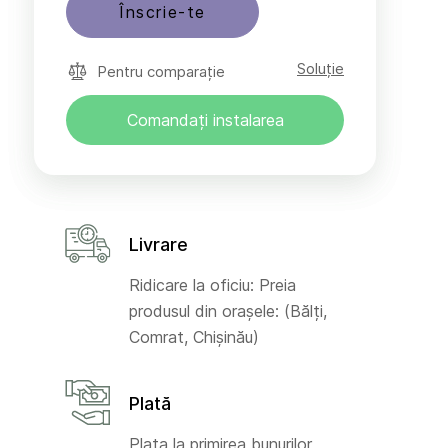
Înscrie-te
Soluție
Pentru comparație
Comandați instalarea
Livrare
Ridicare la oficiu: Preia
produsul din orașele: (Bălți,
Comrat, Chișinău)
Plată
Plata la primirea bunurilor,