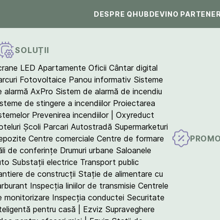
DESPRE QHUB
DEVINO PARTENE
SOLUȚII
crane LED
Apartamente
Oficii
Cântar digital
arcuri Fotovoltaice
Panou informativ
Sisteme
e alarmă AxPro
Sistem de alarmă de incendiu
isteme de stingere a incendiilor
Proiectarea
istemelor
Prevenirea incendiilor | Oxyreduct
teluri
Școli
Parcari
Autostradă
Supermarketuri
PROMO
epozite
Centre comerciale
Centre de formare
ăli de conferințe
Drumuri urbane
Saloanele
uto
Substații electrice
Transport public
antiere de construcții
Stație de alimentare cu
arburant
Inspecția liniilor de transmisie
Centrele
e monitorizare
Inspecția conductei
Securitate
teligentă pentru casă | Ezviz
Supraveghere