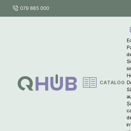
079 885 000
E
P
d
S
s
Ho
CATALOG
D
S
a
Ș
c
d
in