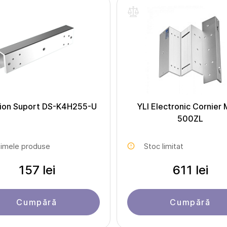
sion Suport DS-K4H255-U
YLI Electronic Cornier
500ZL
timele produse
Stoc limitat
157 lei
611 lei
Cumpără
Cumpără