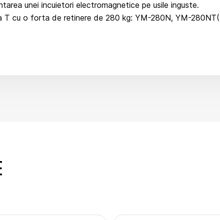
tarea unei incuietori electromagnetice pe usile inguste.
seria T cu o forta de retinere de 280 kg: YM-280N, YM-280
E