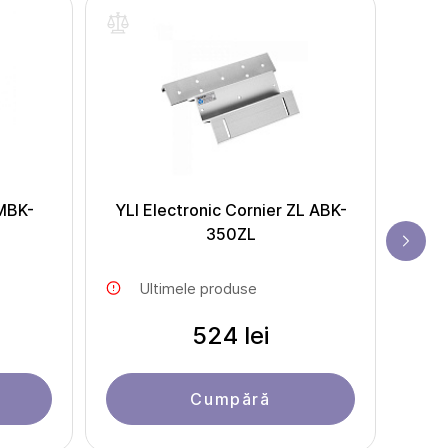
 MBK-
YLI Electronic Cornier ZL ABK-
YL
350ZL
Ultimele produse
524 lei
Cumpără