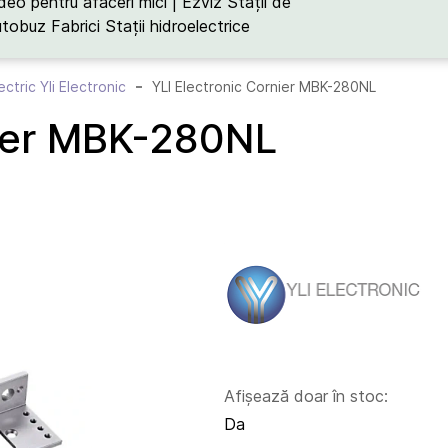
deo pentru afaceri mici | Ezviz
Stații de
utobuz
Fabrici
Stații hidroelectrice
ectric Yli Electronic
YLI Electronic Cornier MBK-280NL
nier MBK-280NL
Afișează doar în stoc:
Da