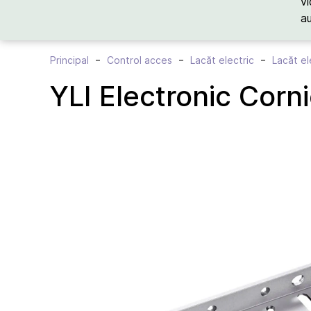
vi
a
Principal
Control acces
Lacăt electric
Lacăt el
YLI Electronic Cor