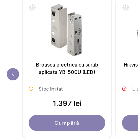
inte
ic YS-
Broasca electrica cu surub
Hikvi
aplicata YB-500U (LED)
Stoc limitat
Ul
1.397 lei
Cumpără