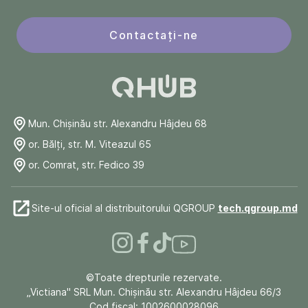
Contactați-ne
Mun. Chişinău str. Alexandru Hâjdeu 68
or. Bălți, str. M. Viteazul 65
or. Comrat, str. Fedico 39
Site-ul oficial al distribuitorului QGROUP
tech.qgroup.md
©Toate drepturile rezervate.
„Victiana" SRL Mun. Chişinău str. Alexandru Hâjdeu 66/3
Cod fiscal: 1002600028096