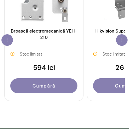
Broască electromecanică YEH-
Hikvision Supo
210
LZ
Stoc limitat
Stoc limitat
594 lei
262 
Cumpără
Cump