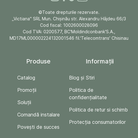
©Toate drepturile rezervate.
„Victiana" SRL Mun. Chişinău str. Alexandru Hâjdeu 66/3
Cod fiscal: 1002600028096
Cod TVA: 0200577, BC'Moldindconbank'S.A.,
MD17ML000002224132001546 fil.'Telecomtrans' Chisinau
Produse
Informații
Catalog
Blog și Stiri
Promoții
Politica de
confidențialitate
Soluții
Politica de retur si schimb
Comandă instalare
Protecția consumatorilor
Povești de succes