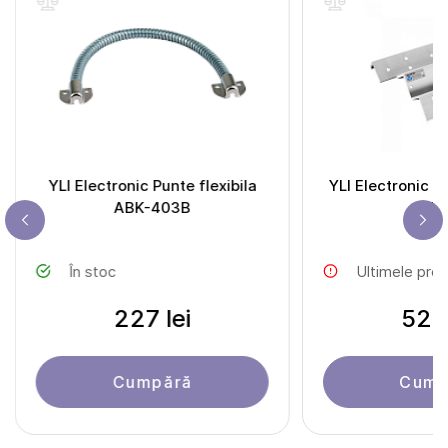
YLI Electronic Punte flexibila
YLI Electronic C
ABK-403B
350
În stoc
Ultimele pro
227 lei
524 
Cumpără
Cump