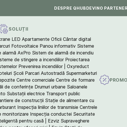
DESPRE QHUB
DEVINO PARTENE
SOLUȚII
crane LED
Apartamente
Oficii
Cântar digital
arcuri Fotovoltaice
Panou informativ
Sisteme
e alarmă AxPro
Sistem de alarmă de incendiu
isteme de stingere a incendiilor
Proiectarea
istemelor
Prevenirea incendiilor | Oxyreduct
teluri
Școli
Parcari
Autostradă
Supermarketuri
PROMO
epozite
Centre comerciale
Centre de formare
ăli de conferințe
Drumuri urbane
Saloanele
uto
Substații electrice
Transport public
antiere de construcții
Stație de alimentare cu
arburant
Inspecția liniilor de transmisie
Centrele
e monitorizare
Inspecția conductei
Securitate
teligentă pentru casă | Ezviz
Supraveghere