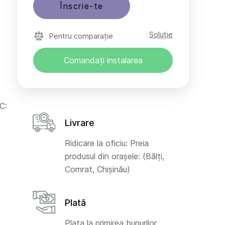
Înscrie-te
Soluție
Pentru comparație
Comandați instalarea
C:
Livrare
Ridicare la oficiu: Preia
produsul din orașele: (Bălți,
Comrat, Chișinău)
Plată
Plata la primirea bunurilor,