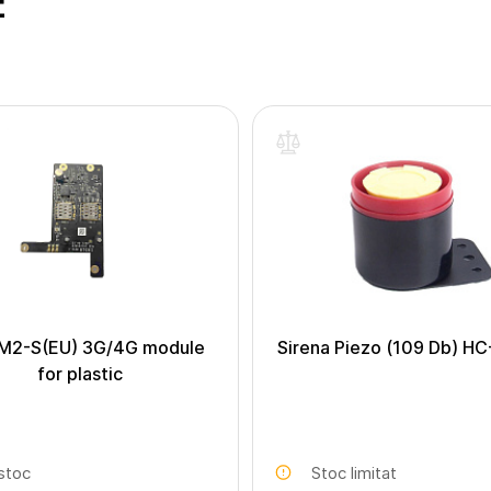
E
M2-S(EU) 3G/4G module
Sirena Piezo (109 Db) H
for plastic
 stoc
Stoc limitat