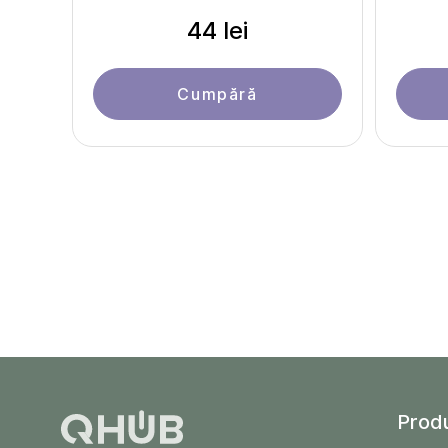
44 lei
Cumpără
Prod