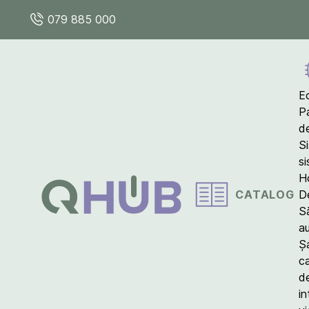
079 885 000
E
P
d
S
s
Ho
CATALOG
D
S
a
Ș
c
d
in