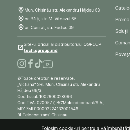
Catalo
Mun. Chişinău str. Alexandru Hâjdeu 68
or. Bălți, str. M. Viteazul 65
Promoț
or. Comrat, str. Fedico 39
Soluții
Comand
Site-ul oficial al distribuitorului QGROUP
tech.qgroup.md
Poveșt
©Toate drepturile rezervate.
„Victiana" SRL Mun. Chişinău str. Alexandru
Hâjdeu 66/3
Cod fiscal: 1002600028096
Cod TVA: 0200577, BC'Moldindconbank'S.A.,
MD17ML000002224132001546
fil.'Telecomtrans' Chisinau
Folosim cookie-uri pentru a vă îmbunătăți e