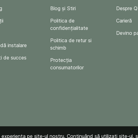
g
Blog și Stiri
Despre 
ii
Politica de
Carieră
confidențialitate
Devino p
Politica de retur si
ă instalare
schimb
i de succes
Protecția
consumatorilor
xperiența pe site-ul nostru. Continuând să utilizați site-ul, s