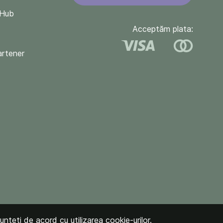
QHub
Acceptăm plata:
artener
unteți de acord cu utilizarea cookie-urilor.