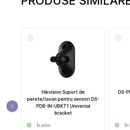
PRODUSE SIMILAR
 DS-
Hikvision Suport de
DS-P
en
perete/tavan pentru senzori DS-
PDB-IN-UBKT1 Universal
bracket
În stoc
În