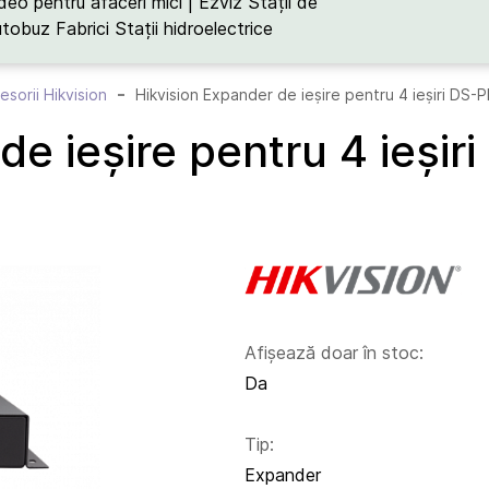
deo pentru afaceri mici | Ezviz
Stații de
utobuz
Fabrici
Stații hidroelectrice
esorii Hikvision
Hikvision Expander de ieșire pentru 4 ieșiri D
 de ieșire pentru 4 ieș
Afișează doar în stoc:
Da
Tip:
Expander