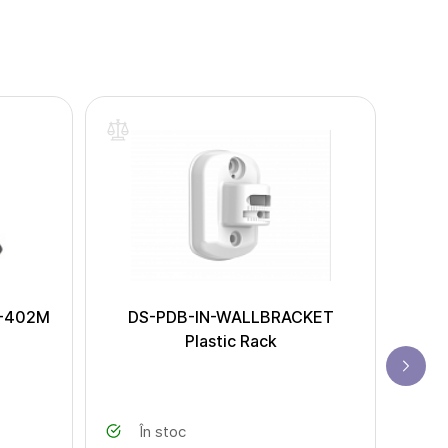
C-402M
DS-PDB-IN-WALLBRACKET
Hik
Plastic Rack
P
În stoc