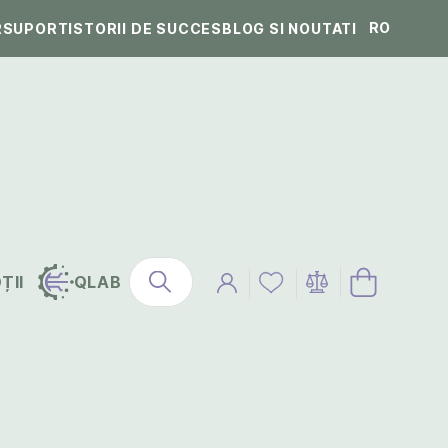
RO
R
SUPORT
ISTORII DE SUCCES
BLOG SI NOUTATI
ȚII
QLAB