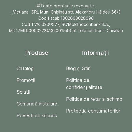
©Toate drepturile rezervate.
„Victiana" SRL Mun. Chişinău str. Alexandru Hâjdeu 66/3
Cod fiscal: 1002600028096
Cod TVA: 0200577, BC'Moldindconbank'S.A.,
MD17ML000002224132001546 fil.'Telecomtrans' Chisinau
Produse
Informații
Catalog
Blog și Stiri
Promoții
Politica de
confidențialitate
Soluții
Politica de retur si schimb
Comandă instalare
Protecția consumatorilor
Povești de succes