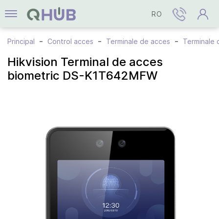
RO
Principal
Control acces
Terminale de acces
Terminale 
Hikvision Terminal de acces
biometric DS-K1T642MFW