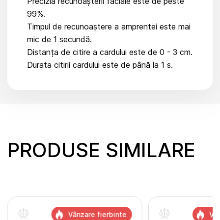
Precizia recunoașterii faciale este de peste
99%.
Timpul de recunoaștere a amprentei este mai
mic de 1 secundă.
Distanța de citire a cardului este de 0 - 3 cm.
Durata citirii cardului este de până la 1 s.
PRODUSE SIMILARE
Vânzare fierbinte
Vân