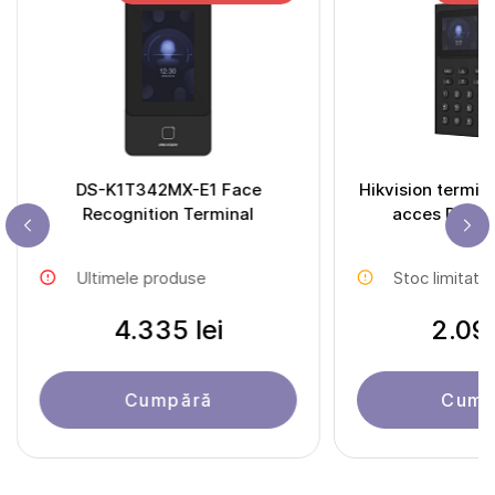
DS-K1T342MX-E1 Face
Hikvision termin
Recognition Terminal
acces DS-
Ultimele produse
Stoc limitat
4.335 lei
2.098
Cumpără
Cump