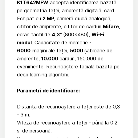
K1T642MFW
acceptă identificarea bazată
pe geometria feței, amprentă digitală, card.
Echipat cu
2 MP,
cameră dublă analogică,
cititor de amprente, cititor de carduri
Mifare
,
ecran tactil de
4,3"
(800×480),
Wi-Fi
modul
. Capacitate de memorie -
6000
imagini ale feței,
5000
șabloane de
amprente,
10.000
carduri, 150.000 de
evenimente. Recunoaștere facială bazată pe
deep learning algoritmi.
Parametri de identificare:
Distanța de recunoaștere a feței este de 0,3
- 3 m.
Viteza de recunoaștere a feței - până la 0,2
s. de persoană.