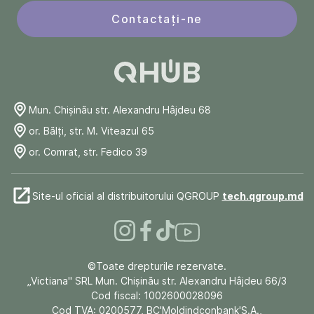
Contactați-ne
Mun. Chişinău str. Alexandru Hâjdeu 68
or. Bălți, str. M. Viteazul 65
or. Comrat, str. Fedico 39
Site-ul oficial al distribuitorului QGROUP
tech.qgroup.md
©Toate drepturile rezervate.
„Victiana" SRL Mun. Chişinău str. Alexandru Hâjdeu 66/3
Cod fiscal: 1002600028096
Cod TVA: 0200577, BC'Moldindconbank'S.A.,