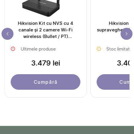
Hikvision Kit cu NVS cu 4
Hikvision 
canale și 2 camere Wi-Fi
supraveghere D
wireless (Bullet / PT)
LIS2U
NKS424WBPH
Ultimele produse
Stoc limitat
3.479 lei
3.409
Cumpără
Cump