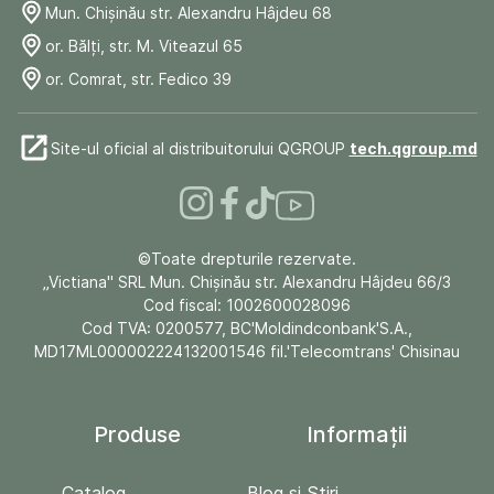
Mun. Chişinău str. Alexandru Hâjdeu 68
or. Bălți, str. M. Viteazul 65
or. Comrat, str. Fedico 39
Site-ul oficial al distribuitorului QGROUP
tech.qgroup.md
©Toate drepturile rezervate.
„Victiana" SRL Mun. Chişinău str. Alexandru Hâjdeu 66/3
Cod fiscal: 1002600028096
Cod TVA: 0200577, BC'Moldindconbank'S.A.,
MD17ML000002224132001546 fil.'Telecomtrans' Chisinau
Produse
Informații
Catalog
Blog și Stiri