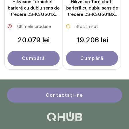
Hikvision Turnichet-
Hikvision Turnichet-
barieră cu dublu sens de
barieră cu dublu sens de
trecere DS-K3G501X-
trecere DS-K3G501BX-
R/M
R/M
Ultimele produse
Stoc limitat
20.079 lei
19.206 lei
Cumpără
Cumpără
Contactați-ne