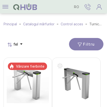
RO
Principal
Catalogul mărfurilor
Control acces
Turnichete
Filtru
fel
Vânzare fierbinte