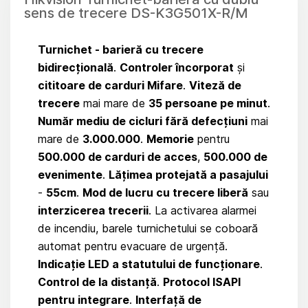
sens de trecere DS-K3G501X-R/M
Turnichet - barieră cu trecere
bidirecțională
.
Controler încorporat
și
cititoare de carduri Mifare
.
Viteză de
trecere
mai mare de
35 persoane pe minut
.
Număr mediu de cicluri fără defecțiuni
mai
mare de
3.000.000
.
Memorie
pentru
500.000 de carduri de acces
,
500.000 de
evenimente
.
Lățimea protejată a pasajului
-
55cm
.
Mod de lucru cu trecere liberă
sau
interzicerea trecerii
. La activarea alarmei
de incendiu, barele turnichetului se coboară
automat pentru evacuare de urgență.
Indicație LED a statutului de funcționare
.
Control de la distanță
.
Protocol ISAPI
pentru integrare
.
Interfață de