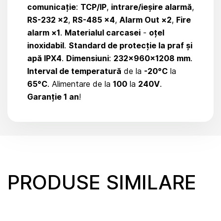
comunicație
:
TCP/IP
,
intrare/ieșire alarmă
,
RS-232 ×2
,
RS-485 ×4
,
Alarm Out ×2
,
Fire
alarm ×1
.
Materialul carcasei
-
oțel
inoxidabil
.
Standard de protecție la praf și
apă IPX4
.
Dimensiuni
:
232×960×1208 mm
.
Interval de temperatură
de la
-20°C
la
65°C
. Alimentare de la
100
la
240V
.
Garanție 1 an
!
PRODUSE SIMILARE