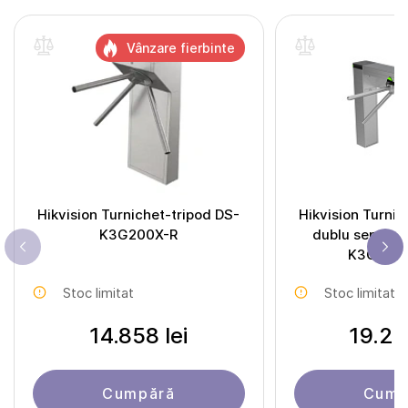
Vânzare fierbinte
Hikvision Turnichet-tripod DS-
Hikvision Turnic
K3G200X-R
dublu sens de
K3G501
Stoc limitat
Stoc limitat
14.858 lei
19.22
Cumpără
Cump