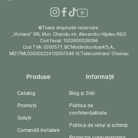
©Toate drepturile rezervate.
„Victiana" SRL Mun. Chişinău str. Alexandru Hâjdeu 66/3
Cod fiscal: 1002600028096
Cod TVA: 0200577, BC'Moldindconbank'S.A.,
MD17ML000002224132001546 fil.'Telecomtrans' Chisinau
Produse
Informații
Catalog
Blog și Stiri
Promoții
Politica de
confidențialitate
Soluții
Politica de retur si schimb
Comandă instalare
Protecția consumatorilor