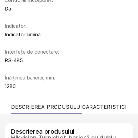
Controller încorporat:
Da
Indicator:
Indicator lumină
Interfețe de conectare:
RS-485
Înălțimea barierei, mm:
1280
DESCRIEREA PRODUSULUI
CARACTERISTICI
Descrierea produsului
Hikvision Turnichet-barieră cu dublu