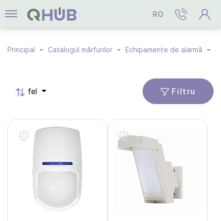
RO
Principal
Catalogul mărfurilor
Echipamente de alarmă
S
Filtru
fel