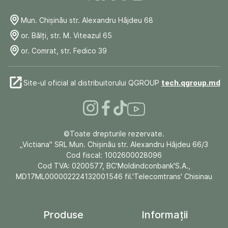
Mun. Chişinău str. Alexandru Hâjdeu 68
or. Bălți, str. M. Viteazul 65
or. Comrat, str. Fedico 39
Site-ul oficial al distribuitorului QGROUP
tech.qgroup.md
©Toate drepturile rezervate.
„Victiana" SRL Mun. Chişinău str. Alexandru Hâjdeu 66/3
Cod fiscal: 1002600028096
Cod TVA: 0200577, BC'Moldindconbank'S.A.,
MD17ML000002224132001546 fil.'Telecomtrans' Chisinau
Produse
Informații