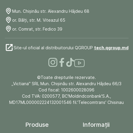
Mun. Chişinău str. Alexandru Hâjdeu 68
or. Bălți, str. M. Viteazul 65
or. Comrat, str. Fedico 39
Site-ul oficial al distribuitorului QGROUP
tech.qgroup.md
©Toate drepturile rezervate.
„Victiana" SRL Mun. Chişinău str. Alexandru Hâjdeu 66/3
Cod fiscal: 1002600028096
Cod TVA: 0200577, BC'Moldindconbank'S.A.,
MD17ML000002224132001546 fil.'Telecomtrans' Chisinau
Produse
Informații