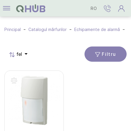
RO
Principal
Catalogul mărfurilor
Echipamente de alarmă
S
Filtru
fel