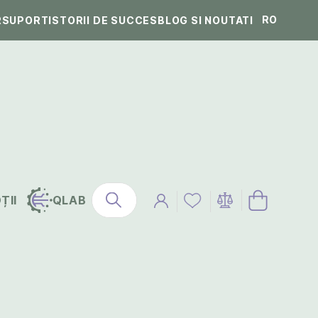
RO
R
SUPORT
ISTORII DE SUCCES
BLOG SI NOUTATI
ȚII
QLAB