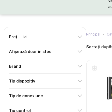
vi
a
Principal
Cat
Preț
lei
Sortați după
Afișează doar în stoc
Brand
Tip dispozitiv
Tip de conexiune
Tip control