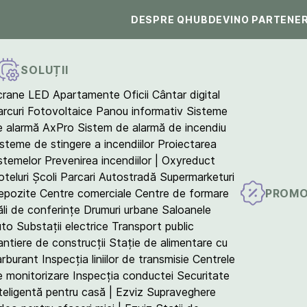
DESPRE QHUB
DEVINO PARTENE
SOLUȚII
crane LED
Apartamente
Oficii
Cântar digital
arcuri Fotovoltaice
Panou informativ
Sisteme
e alarmă AxPro
Sistem de alarmă de incendiu
isteme de stingere a incendiilor
Proiectarea
istemelor
Prevenirea incendiilor | Oxyreduct
teluri
Școli
Parcari
Autostradă
Supermarketuri
PROMO
epozite
Centre comerciale
Centre de formare
ăli de conferințe
Drumuri urbane
Saloanele
uto
Substații electrice
Transport public
antiere de construcții
Stație de alimentare cu
arburant
Inspecția liniilor de transmisie
Centrele
e monitorizare
Inspecția conductei
Securitate
teligentă pentru casă | Ezviz
Supraveghere