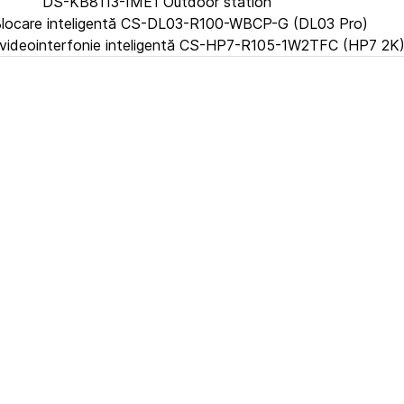
DS-KB8113-IME1 Outdoor station
locare inteligentă CS-DL03-R100-WBCP-G (DL03 Pro)
 videointerfonie inteligentă CS-HP7-R105-1W2TFC (HP7 2K