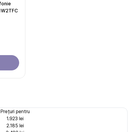
fonie
-1W2TFC
Prețuri pentru
1.923 lei
2.185 lei