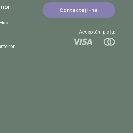
 noi
Contactați-ne
QHub
Acceptăm plata:
artener