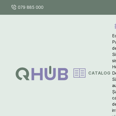
079 885 000
E
P
d
S
s
Ho
CATALOG
D
S
a
Ș
c
d
in