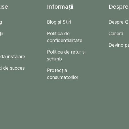
use
Informații
Despre
g
Blog și Stiri
Despre 
ii
Politica de
Carieră
confidențialitate
Devino p
Politica de retur si
ă instalare
schimb
i de succes
Protecția
consumatorilor