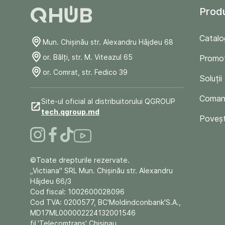
Prod
Catalo
Mun. Chişinău str. Alexandru Hâjdeu 68
or. Bălți, str. M. Viteazul 65
Promoț
or. Comrat, str. Fedico 39
Soluții
Comand
Site-ul oficial al distribuitorului QGROUP
tech.qgroup.md
Poveșt
©Toate drepturile rezervate.
„Victiana" SRL Mun. Chişinău str. Alexandru
Hâjdeu 66/3
Cod fiscal: 1002600028096
Cod TVA: 0200577, BC'Moldindconbank'S.A.,
MD17ML000002224132001546
fil.'Telecomtrans' Chisinau