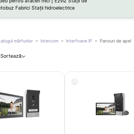
deo pentru afaceri mici | Ezviz
Stații de
utobuz
Fabrici
Stații hidroelectrice
alogul mărfurilor
Intercom
Interfoane IP
Panouri de apel
:
Sortează: