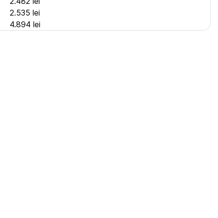
2.482 lei
2.535 lei
)
4.894 lei