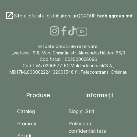
Site-ul oficial al distribuitorului QGROUP
tech.qgroup.md
©Toate drepturile rezervate.
„Victiana" SRL Mun. Chişinău str. Alexandru Hâjdeu 66/3
Cod fiscal: 1002600028096
Cod TVA: 0200577, BC'Moldindconbank'S.A.,
MD17ML000002224132001546 fil.'Telecomtrans' Chisinau
Produse
Informații
Catalog
Blog și Stiri
Promoții
Politica de
confidențialitate
Soluții