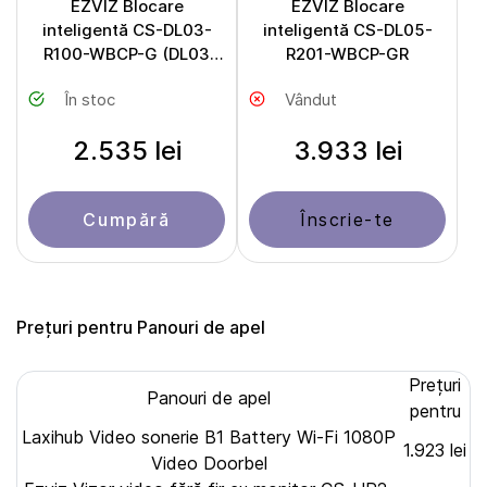
EZVIZ Blocare
EZVIZ Blocare
inteligentă CS-DL03-
inteligentă CS-DL05-
R100-WBCP-G (DL03
R201-WBCP-GR
Pro)
În stoc
Vândut
2.535 lei
3.933 lei
Cumpără
Înscrie-te
Prețuri pentru Panouri de apel
Prețuri
Panouri de apel
pentru
Laxihub Video sonerie B1 Battery Wi-Fi 1080P
1.923 lei
Video Doorbel