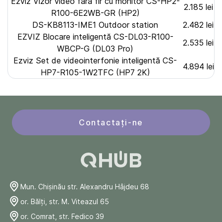
Ezviz Vizor video fără fir cu monitor CS-HP2-
2.185 lei
R100-6E2WB-GR (HP2)
DS-KB8113-IME1 Outdoor station
2.482 lei
EZVIZ Blocare inteligentă CS-DL03-R100-
2.535 lei
WBCP-G (DL03 Pro)
Ezviz Set de videointerfonie inteligentă CS-
4.894 lei
HP7-R105-1W2TFC (HP7 2K)
Contactați-ne
Mun. Chişinău str. Alexandru Hâjdeu 68
or. Bălți, str. M. Viteazul 65
or. Comrat, str. Fedico 39