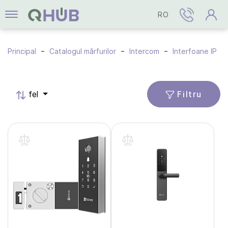
RO
Principal
Catalogul mărfurilor
Intercom
Interfoane IP
Filtru
fel