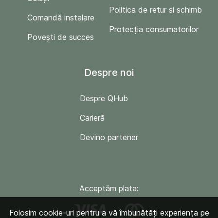
Politica de retur si schimb
Comandă instalare
Protecția consumatorilor
Povești de succes
Despre noi
Despre QHub
Carieră
Devino partener
Acceptăm plata:
Folosim cookie-uri pentru a vă îmbunătăți experiența pe