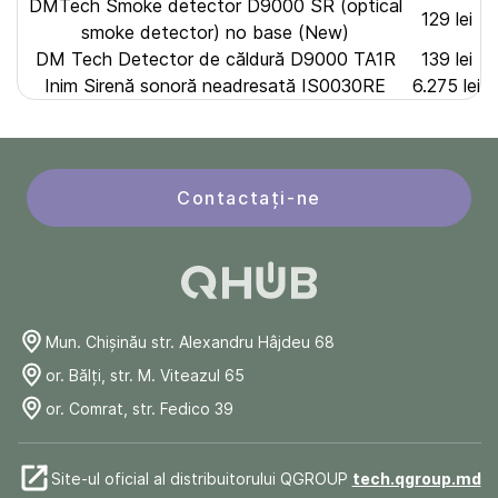
DMTech Smoke detector D9000 SR (optical
129 lei
smoke detector) no base (New)
DM Tech Detector de căldură D9000 TA1R
139 lei
Inim Sirenă sonoră neadresată IS0030RE
6.275 lei
Contactați-ne
Mun. Chişinău str. Alexandru Hâjdeu 68
or. Bălți, str. M. Viteazul 65
or. Comrat, str. Fedico 39
Site-ul oficial al distribuitorului QGROUP
tech.qgroup.md