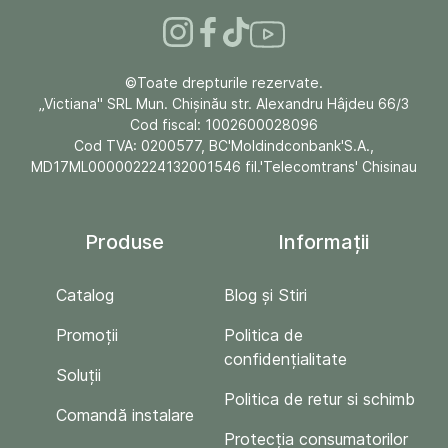
©Toate drepturile rezervate.
„Victiana" SRL Mun. Chişinău str. Alexandru Hâjdeu 66/3
Cod fiscal: 1002600028096
Cod TVA: 0200577, BC'Moldindconbank'S.A.,
MD17ML000002224132001546 fil.'Telecomtrans' Chisinau
Produse
Informații
Catalog
Blog și Stiri
Promoții
Politica de
confidențialitate
Soluții
Politica de retur si schimb
Comandă instalare
Protecția consumatorilor