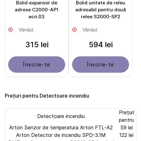
Bolid expansor de
Bolid unitate de releu
adrese С2000-АР1
adresabil pentru două
исп.03
relee S2000-SP2
Vândut
Vândut
315 lei
594 lei
Înscrie-te
Înscrie-te
Prețuri pentru Detectoare incendiu
Prețuri
Detectoare incendiu
pentru
Arton Senzor de temperatura Arton FTL-A2
59 lei
Arton Detector de incendiu SPD-3.1M
122 lei