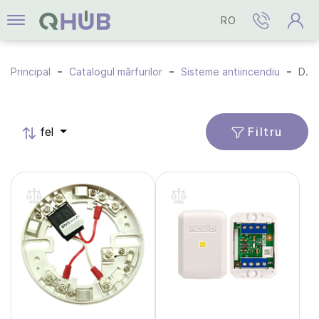
RO
Principal
Catalogul mărfurilor
Sisteme antiincendiu
Detectoare incendiu
Filtru
fel