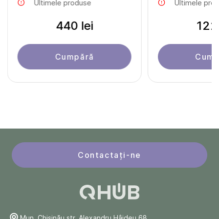
Ultimele produse
Ultimele pro
440 lei
122 
Cumpără
Cump
Contactați-ne
Mun. Chişinău str. Alexandru Hâjdeu 68