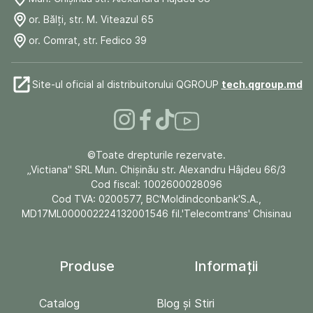
or. Bălți, str. M. Viteazul 65
or. Comrat, str. Fedico 39
Site-ul oficial al distribuitorului QGROUP
tech.qgroup.md
©Toate drepturile rezervate.
„Victiana" SRL Mun. Chişinău str. Alexandru Hâjdeu 66/3
Cod fiscal: 1002600028096
Cod TVA: 0200577, BC'Moldindconbank'S.A.,
MD17ML000002224132001546 fil.'Telecomtrans' Chisinau
Produse
Informații
Catalog
Blog și Stiri