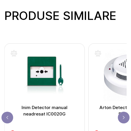
PRODUSE SIMILARE
Inim Detector manual
Arton Detector
neadresat IC0020G
SPD-3