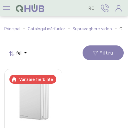
RO
Principal
Catalogul mărfurilor
Supraveghere video
Cloud
Filtru
fel
Vânzare fierbinte