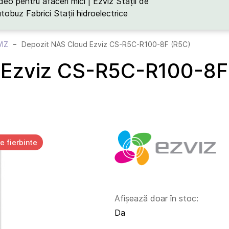
deo pentru afaceri mici | Ezviz
Stații de
utobuz
Fabrici
Stații hidroelectrice
VIZ
Depozit NAS Cloud Ezviz CS-R5C-R100-8F (R5C)
 Ezviz CS-R5C-R100-8F
e fierbinte
Afișează doar în stoc:
Da