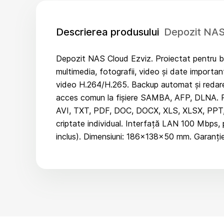
Descrierea produsului
Depozit NAS
Depozit NAS Cloud Ezviz. Proiectat pentru bac
multimedia, fotografii, video și date import
video H.264/H.265. Backup automat și redare
acces comun la fișiere SAMBA, AFP, DLNA. 
AVI, TXT, PDF, DOC, DOCX, XLS, XLSX, PPT, PPT
criptate individual. Interfață LAN 100 Mbps, 
inclus). Dimensiuni: 186×138×50 mm. Garanție