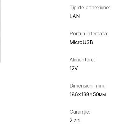
Tip de conexiune:
LAN
Porturi interfață:
MicroUSB
Alimentare:
12V
Dimensiuni, mm:
186×138×50мм
Garanție:
2 ani.