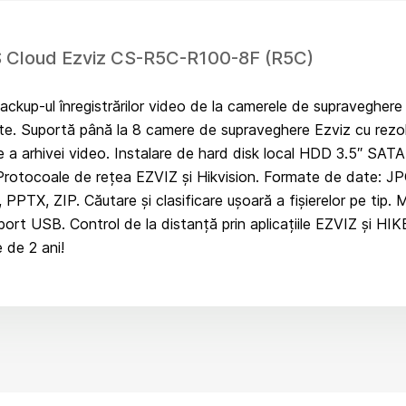
 Cloud Ezviz CS-R5C-R100-8F (R5C)
kup-ul înregistrărilor video de la camerele de supraveghere E
ante. Suportă până la 8 camere de supraveghere Ezviz cu rez
 a arhivei video. Instalare de hard disk local HDD 3.5″ SAT
Protocoale de rețea EZVIZ și Hikvision. Formate de date:
X, ZIP. Căutare și clasificare ușoară a fișierelor pe tip. Mo
port USB. Control de la distanță prin aplicațiile EZVIZ și H
 de 2 ani!