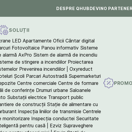
DESPRE QHUB
DEVINO PARTENE
SOLUȚII
crane LED
Apartamente
Oficii
Cântar digital
arcuri Fotovoltaice
Panou informativ
Sisteme
e alarmă AxPro
Sistem de alarmă de incendiu
isteme de stingere a incendiilor
Proiectarea
istemelor
Prevenirea incendiilor | Oxyreduct
teluri
Școli
Parcari
Autostradă
Supermarketuri
PROMO
epozite
Centre comerciale
Centre de formare
ăli de conferințe
Drumuri urbane
Saloanele
uto
Substații electrice
Transport public
antiere de construcții
Stație de alimentare cu
arburant
Inspecția liniilor de transmisie
Centrele
e monitorizare
Inspecția conductei
Securitate
teligentă pentru casă | Ezviz
Supraveghere