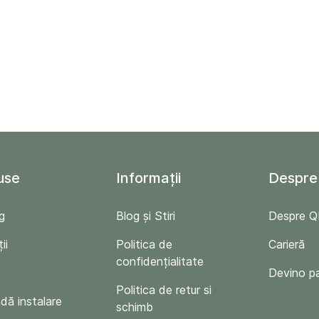
use
Informații
Despre
g
Blog și Stiri
Despre 
ii
Politica de
Carieră
confidențialitate
Devino p
Politica de retur si
ă instalare
schimb