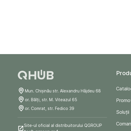
Prod
Catalo
Mun. Chişinău str. Alexandru Hâjdeu 68
or. Bălți, str. M. Viteazul 65
Promoț
or. Comrat, str. Fedico 39
Soluții
Comand
Site-ul oficial al distribuitorului QGROUP