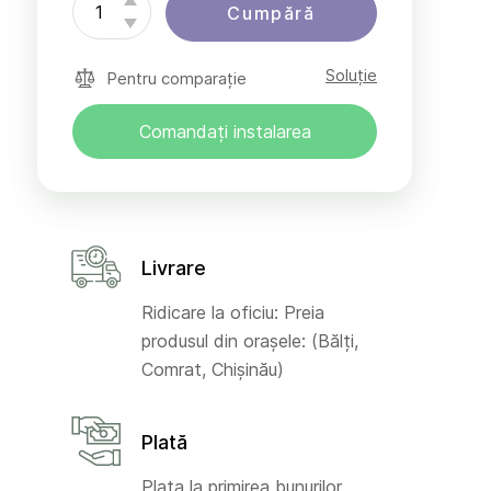
Cumpără
Soluție
Pentru comparație
Comandați instalarea
Livrare
Ridicare la oficiu: Preia
produsul din orașele: (Bălți,
Comrat, Chișinău)
Plată
Plata la primirea bunurilor,