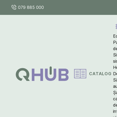
079 885 000
E
P
d
S
s
Ho
CATALOG
D
S
a
Ș
c
d
in