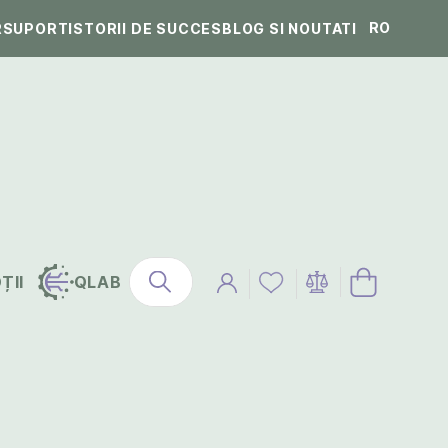
RO
R
SUPORT
ISTORII DE SUCCES
BLOG SI NOUTATI
ȚII
QLAB