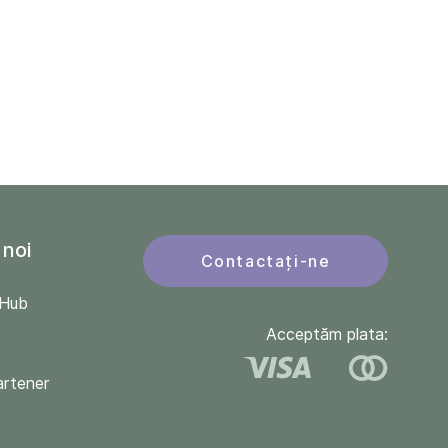
 noi
Contactați-ne
QHub
Acceptăm plata:
artener