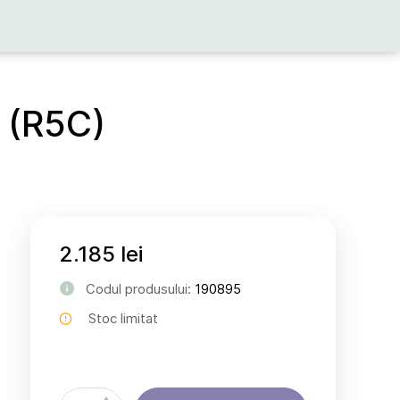
 (R5C)
2.185 lei
Codul produsului:
190895
Stoc limitat