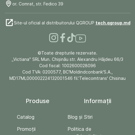
or. Comrat, str. Fedico 39
Site-ul oficial al distribuitorului QGROUP
tech.qgroup.md
©Toate drepturile rezervate.
„Victiana" SRL Mun. Chişinău str. Alexandru Hâjdeu 66/3
Cod fiscal: 1002600028096
Cod TVA: 0200577, BC'Moldindconbank'S.A.,
MD17ML000002224132001546 fil.'Telecomtrans' Chisinau
Produse
Informații
Catalog
Blog și Stiri
Promoții
Politica de