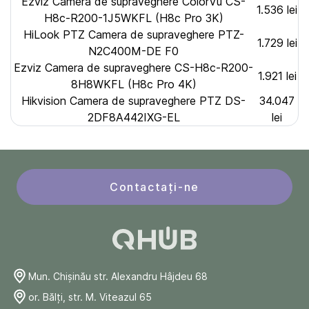
Ezviz Camera de supraveghere ColorVu CS-
1.536 lei
H8c-R200-1J5WKFL (H8c Pro 3K)
HiLook PTZ Camera de supraveghere PTZ-
1.729 lei
N2C400M-DE F0
Ezviz Camera de supraveghere CS-H8c-R200-
1.921 lei
8H8WKFL (H8c Pro 4K)
Hikvision Camera de supraveghere PTZ DS-
34.047
2DF8A442IXG-EL
lei
Contactați-ne
Mun. Chişinău str. Alexandru Hâjdeu 68
or. Bălți, str. M. Viteazul 65