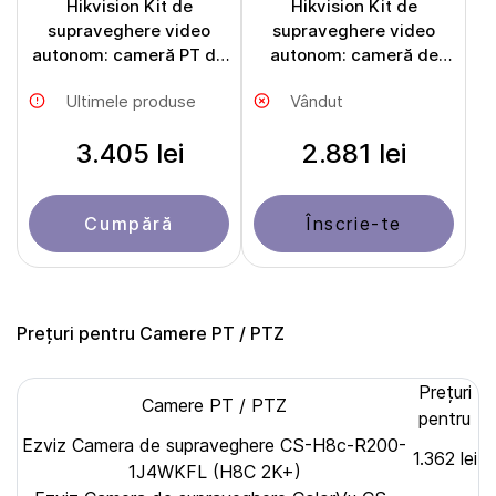
Hikvision Kit de
Hikvision Kit de
supraveghere video
supraveghere video
autonom: cameră PT de
autonom: cameră de
exterior de 4 MP cu
exterior de 4 MP cu
Ultimele produse
Vândut
conexiune 4G și panou
conexiune 4G și panou
solar pentru alimentare
solar pentru alimentare
3.405 lei
2.881 lei
DS-2CFSP4/4G
DS-2CFS04/4G
Cumpără
Înscrie-te
Prețuri pentru Camere PT / PTZ
Prețuri
Camere PT / PTZ
pentru
Ezviz Camera de supraveghere CS-H8c-R200-
1.362 lei
1J4WKFL (H8С 2K+)