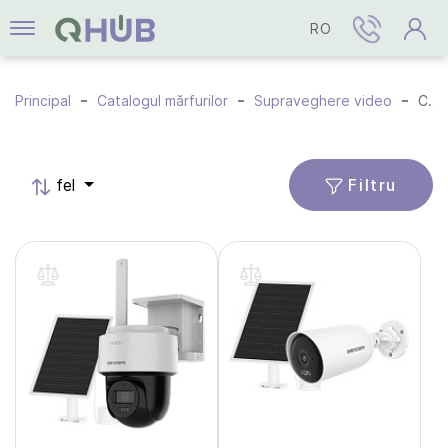
RO
Principal
Catalogul mărfurilor
Supraveghere video
Camere PT / PTZ
Filtru
fel