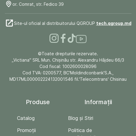
or. Comrat, str. Fedico 39
Site-ul oficial al distribuitorului QGROUP
tech.qgroup.md
©Toate drepturile rezervate.
„Victiana" SRL Mun. Chişinău str. Alexandru Hâjdeu 66/3
Cod fiscal: 1002600028096
Cod TVA: 0200577, BC'Moldindconbank'S.A.,
MD17ML000002224132001546 fil.'Telecomtrans' Chisinau
Produse
Informații
Catalog
Blog și Stiri
Promoții
Politica de