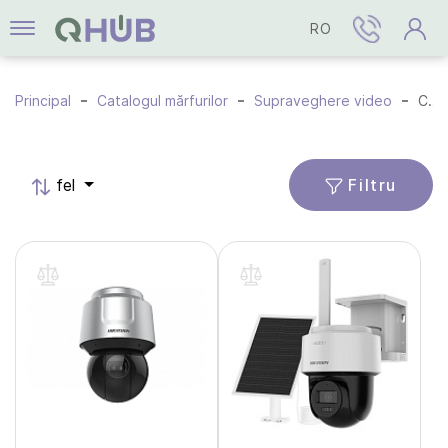
RO
Principal
Catalogul mărfurilor
Supraveghere video
Camere PT / PTZ
Filtru
fel