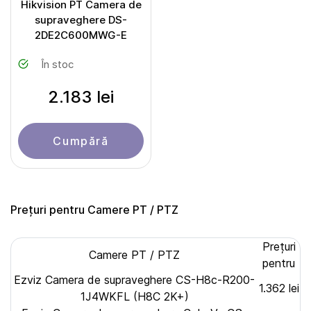
Hikvision PT Camera de
supraveghere DS-
2DE2C600MWG-E
În stoc
2.183 lei
Cumpără
Prețuri pentru Camere PT / PTZ
Prețuri
Camere PT / PTZ
pentru
Ezviz Camera de supraveghere CS-H8c-R200-
1.362 lei
1J4WKFL (H8С 2K+)