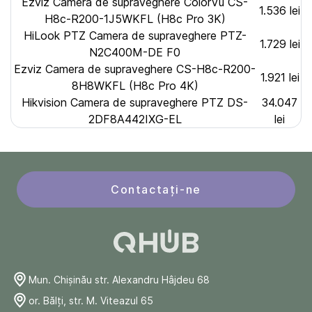
Ezviz Camera de supraveghere ColorVu CS-
1.536 lei
H8c-R200-1J5WKFL (H8c Pro 3K)
HiLook PTZ Camera de supraveghere PTZ-
1.729 lei
N2C400M-DE F0
Ezviz Camera de supraveghere CS-H8c-R200-
1.921 lei
8H8WKFL (H8c Pro 4K)
Hikvision Camera de supraveghere PTZ DS-
34.047
2DF8A442IXG-EL
lei
Contactați-ne
Mun. Chişinău str. Alexandru Hâjdeu 68
or. Bălți, str. M. Viteazul 65