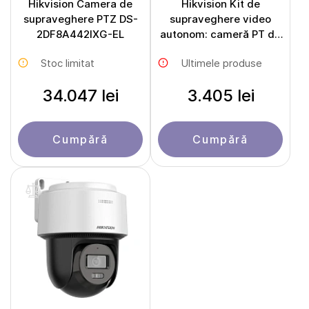
Hikvision Camera de
Hikvision Kit de
supraveghere PTZ DS-
supraveghere video
2DF8A442IXG-EL
autonom: cameră PT de
exterior de 4 MP cu
Stoc limitat
Ultimele produse
conexiune 4G și panou
solar pentru alimentare
34.047 lei
3.405 lei
DS-2CFSP4/4G
Cumpără
Cumpără