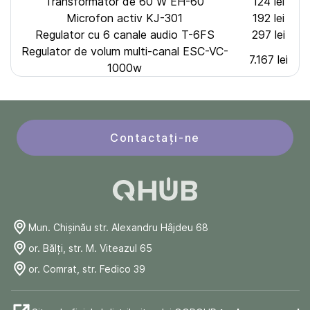
Transformator de 60 W EH-60
124 lei
Microfon activ KJ-301
192 lei
Regulator cu 6 canale audio T-6FS
297 lei
Regulator de volum multi-canal ESC-VC-
7.167 lei
1000w
Contactați-ne
Mun. Chişinău str. Alexandru Hâjdeu 68
or. Bălți, str. M. Viteazul 65
or. Comrat, str. Fedico 39