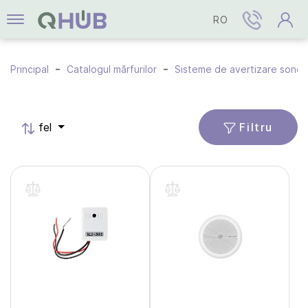
RO
Principal
Catalogul mărfurilor
Sisteme de avertizare sonor
Filtru
fel