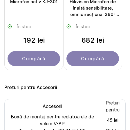
Microfon activ KJ-301
Hikvision Microfon de
înaltă sensibilitate,
omnidirecțional 360°
DS-2FP2061
În stoc
În stoc
192 lei
682 lei
Cumpără
Cumpără
Prețuri pentru Accesorii
Prețuri
Accesorii
pentru
Boxă de montaj pentru reglatoarele de
45 lei
volum V-8P