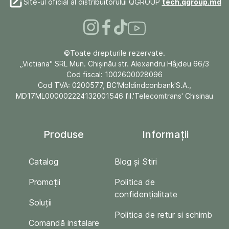
Site-ul oficial al distribuitorului QGROUP
tech.qgroup.md
©Toate drepturile rezervate.
„Victiana" SRL Mun. Chişinău str. Alexandru Hâjdeu 66/3
Cod fiscal: 1002600028096
Cod TVA: 0200577, BC'Moldindconbank'S.A.,
MD17ML000002224132001546 fil.'Telecomtrans' Chisinau
Produse
Informații
Catalog
Blog și Stiri
Promoții
Politica de
confidențialitate
Soluții
Politica de retur si schimb
Comandă instalare