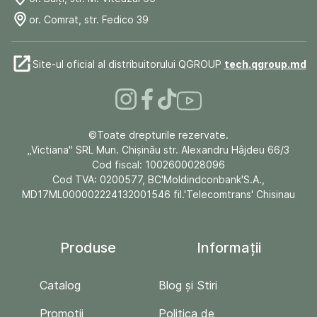
or. Comrat, str. Fedico 39
Site-ul oficial al distribuitorului QGROUP
tech.qgroup.md
©Toate drepturile rezervate.
„Victiana" SRL Mun. Chişinău str. Alexandru Hâjdeu 66/3
Cod fiscal: 1002600028096
Cod TVA: 0200577, BC'Moldindconbank'S.A.,
MD17ML000002224132001546 fil.'Telecomtrans' Chisinau
Produse
Informații
Catalog
Blog și Stiri
Promoții
Politica de