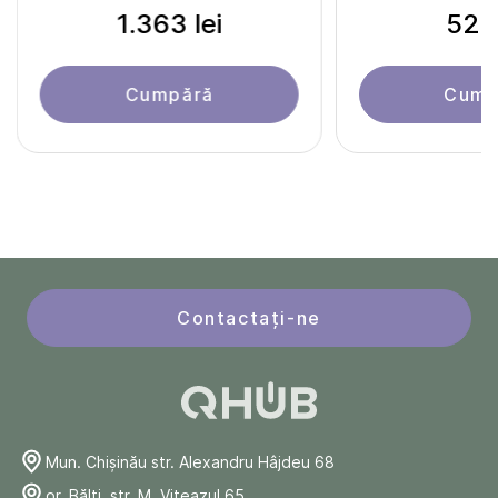
1.363 lei
524 
Cumpără
Cump
Contactați-ne
Mun. Chişinău str. Alexandru Hâjdeu 68
or. Bălți, str. M. Viteazul 65