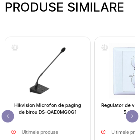
PRODUSE SIMILARE
Hikvision Microfon de paging
Regulator de vol
de birou DS-QAE0MG0G1
5 zone
Ultimele produse
Ultimele pro