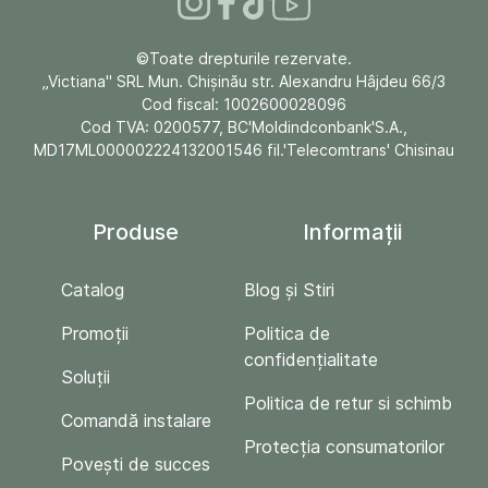
©Toate drepturile rezervate.
„Victiana" SRL Mun. Chişinău str. Alexandru Hâjdeu 66/3
Cod fiscal: 1002600028096
Cod TVA: 0200577, BC'Moldindconbank'S.A.,
MD17ML000002224132001546 fil.'Telecomtrans' Chisinau
Produse
Informații
Catalog
Blog și Stiri
Promoții
Politica de
confidențialitate
Soluții
Politica de retur si schimb
Comandă instalare
Protecția consumatorilor
Povești de succes