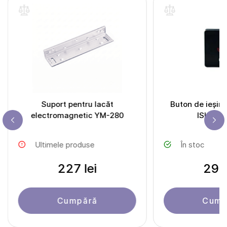
Suport pentru lacăt
Buton de ieșire
electromagnetic YM-280
ISK-843
Ultimele produse
În stoc
227 lei
297 
Cumpără
Cump