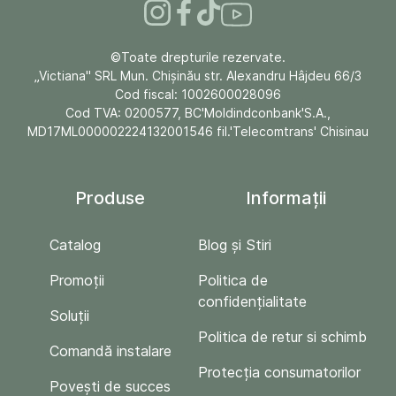
©Toate drepturile rezervate.
„Victiana" SRL Mun. Chişinău str. Alexandru Hâjdeu 66/3
Cod fiscal: 1002600028096
Cod TVA: 0200577, BC'Moldindconbank'S.A.,
MD17ML000002224132001546 fil.'Telecomtrans' Chisinau
Produse
Informații
Catalog
Blog și Stiri
Promoții
Politica de
confidențialitate
Soluții
Politica de retur si schimb
Comandă instalare
Protecția consumatorilor
Povești de succes