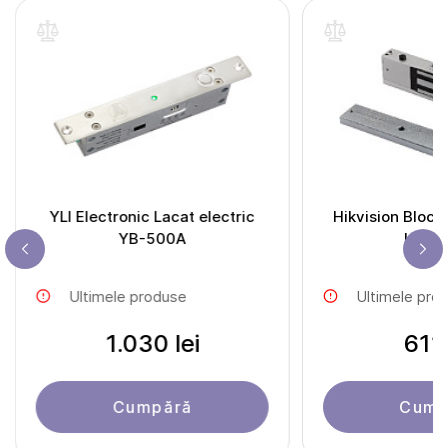
YLI Electronic Lacat electric
Hikvision Bloc 
YB-500A
K4H2
Ultimele produse
Ultimele pro
1.030 lei
611 
Cumpără
Cump