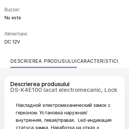
Buzzer:
Nu este
Alimentare:
DC 12V
DESCRIEREA PRODUSULUI
CARACTERISTICI
Descrierea produsului
DS-K4E100 lacat electromecanic, Lock
Накладной электромеханический замок с
герконом. Установка наружная/
внутренняя, левая/правая. Led-индикация
статуса замка. Наработка на отказ ≥