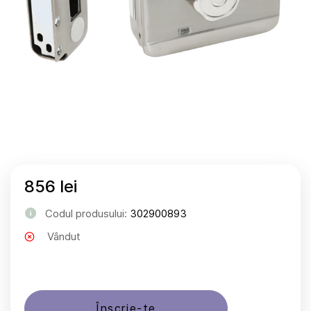
856 lei
Codul produsului:
302900893
Vândut
Înscrie-te