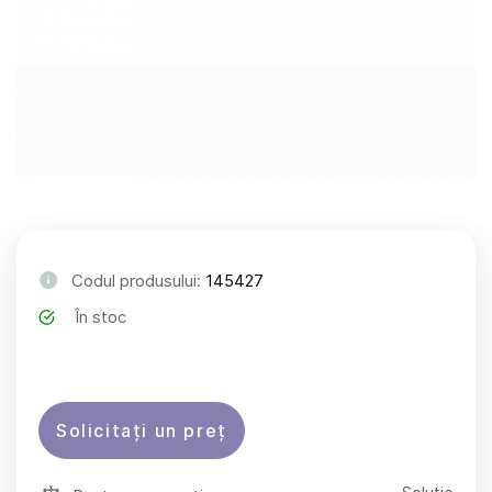
Codul produsului:
145427
În stoc
Solicitați un preț