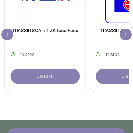
TRASSIR SCA + 1 ZKTeco Face
TRASSIR Activ
În stoc
În stoc
Detalii
Deta