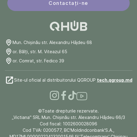
Contactați-ne
Mun. Chişinău str. Alexandru Hâjdeu 68
or. Bălți, str. M. Viteazul 65
or. Comrat, str. Fedico 39
Site-ul oficial al distribuitorului QGROUP
tech.qgroup.md
©Toate drepturile rezervate.
„Victiana" SRL Mun. Chişinău str. Alexandru Hâjdeu 66/3
Cod fiscal: 1002600028096
Cod TVA: 0200577, BC'Moldindconbank'S.A.,
MD17ML000002224132001546 fil.'Telecomtrans' Chisinau