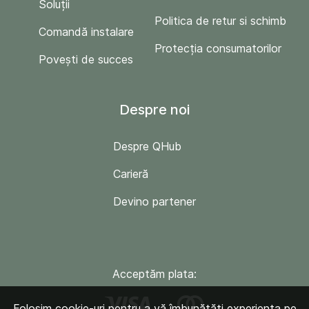
Soluții
Politica de retur si schimb
Comandă instalare
Protecția consumatorilor
Povești de succes
Despre noi
Despre QHub
Carieră
Devino partener
Acceptăm plata:
Folosim cookie-uri pentru a vă îmbunătăți experiența pe