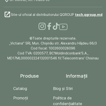
Site-ul oficial al distribuitorului QGROUP
tech.qgroup.md
©Toate drepturile rezervate.
„Victiana" SRL Mun. Chişinău str. Alexandru Hâjdeu 66/3
Cod fiscal: 1002600028096
Cod TVA: 0200577, BC'Moldindconbank'S.A.,
MD17ML000002224132001546 fil.'Telecomtrans' Chisinau
Produse
Informații
Catalog
Blog și Stiri
Promoții
Politica de
confidențialitate