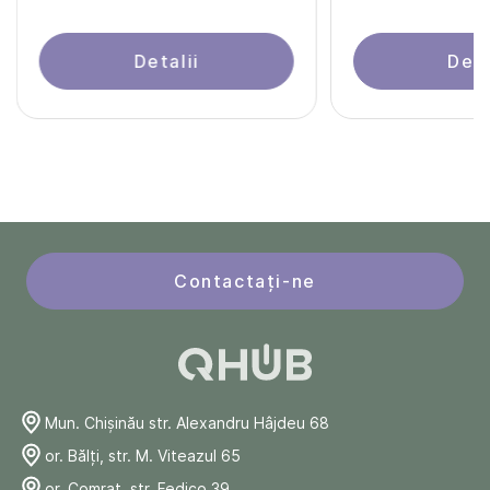
Detalii
Deta
Contactați-ne
Mun. Chişinău str. Alexandru Hâjdeu 68
or. Bălți, str. M. Viteazul 65
or. Comrat, str. Fedico 39