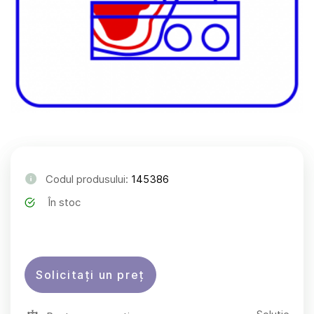
Codul produsului:
145386
În stoc
Solicitați un preț