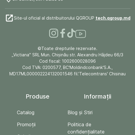
Site-ul oficial al distribuitorului QGROUP
tech.qgroup.md
©Toate drepturile rezervate.
„Victiana" SRL Mun. Chişinău str. Alexandru Hâjdeu 66/3
Cod fiscal: 1002600028096
Cod TVA: 0200577, BC'Moldindconbank'S.A.,
MD17ML000002224132001546 fil.'Telecomtrans' Chisinau
Produse
Informații
Catalog
Blog și Stiri
Promoții
Politica de
confidențialitate