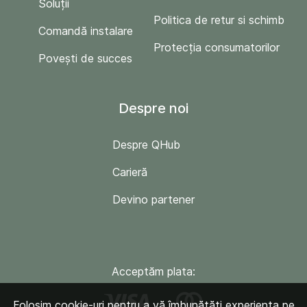
Soluții
Politica de retur si schimb
Comandă instalare
Protecția consumatorilor
Povești de succes
Despre noi
Despre QHub
Carieră
Devino partener
Acceptăm plata:
Folosim cookie-uri pentru a vă îmbunătăți experiența pe